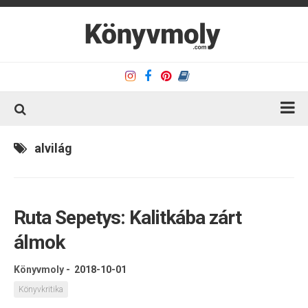
Kezdőlap
alvilág
Könyvkritika
Könyvajánló
Ruta Sepetys: Kalitkába zárt
Kapcsolat
álmok
Olvasó sarok
Könyveim
Könyvmoly
-
2018-10-01
Rólam
Könyvkritika