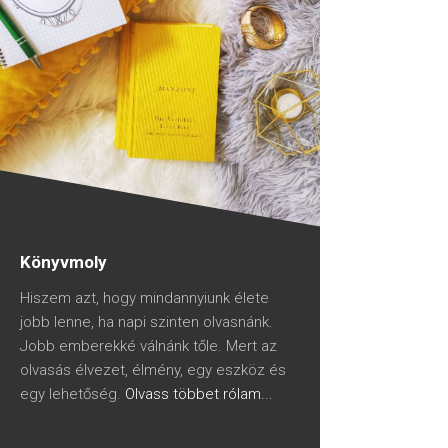
Könyvmoly
Hiszem azt, hogy mindannyiunk élete
jobb lenne, ha napi szinten olvasnánk.
Jobb emberekké válnánk tőle. Mert az
olvasás élvezet, élmény, egy eszköz és
egy lehetőség.
Olvass többet rólam...