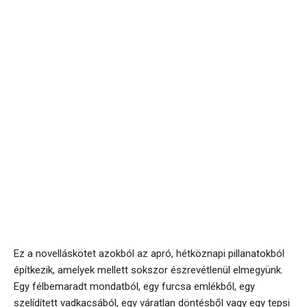
Ez a novelláskötet azokból az apró, hétköznapi pillanatokból
építkezik, amelyek mellett sokszor észrevétlenül elmegyünk.
Egy félbemaradt mondatból, egy furcsa emlékből, egy
szelídített vadkacsából, egy váratlan döntésből vagy egy tepsi