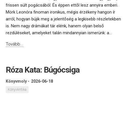
frissen sült pogácsából. És éppen ettől lesz annyira emberi.
Mörk Leonóra finoman ironikus, mégis érzékeny hangon ír
arról, hogyan bújik meg a jelentőség a legkisebb részletekben
is. Nem nagy drámákat tár elénk, hanem olyan belső
rezdüléseket, amelyeket talán mindannyian ismerünk: a...
Tovább...
Róza Kata: Búgócsiga
Könyvmoly
-
2026-06-18
Könyvkritika