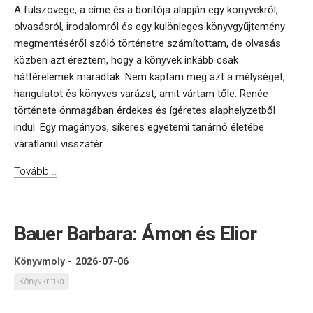
A fülszövege, a címe és a borítója alapján egy könyvekről,
olvasásról, irodalomról és egy különleges könyvgyűjtemény
megmentéséről szóló történetre számítottam, de olvasás
közben azt éreztem, hogy a könyvek inkább csak
háttérelemek maradtak. Nem kaptam meg azt a mélységet,
hangulatot és könyves varázst, amit vártam tőle. Renée
története önmagában érdekes és ígéretes alaphelyzetből
indul. Egy magányos, sikeres egyetemi tanárnő életébe
váratlanul visszatér...
Tovább...
Bauer Barbara: Ámon és Elior
Könyvmoly
-
2026-07-06
Könyvkritika