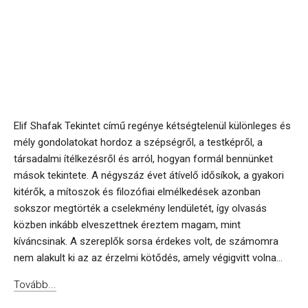
Elif Shafak Tekintet című regénye kétségtelenül különleges és
mély gondolatokat hordoz a szépségről, a testképről, a
társadalmi ítélkezésről és arról, hogyan formál bennünket
mások tekintete. A négyszáz évet átívelő idősíkok, a gyakori
kitérők, a mítoszok és filozófiai elmélkedések azonban
sokszor megtörték a cselekmény lendületét, így olvasás
közben inkább elveszettnek éreztem magam, mint
kíváncsinak. A szereplők sorsa érdekes volt, de számomra
nem alakult ki az az érzelmi kötődés, amely végigvitt volna...
Tovább...