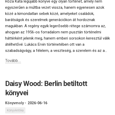
Róza Kata legújabb könyve egy olyan történet, amely nem
egyszerűen a múltba vezet vissza, hanem egyenesen azok
közé a kimondatlan sebek közé, amelyeket családok,
barátságok és szerelmek generációkon át hordoznak
magukban. A regény egyik legerősebb rétege számomra az,
ahogyan az 1956-os forradalom nem pusztán történelmi
háttérként jelenik meg, hanem emberi sorsokon keresztül válik
átélhetővé. Lukács Ervin történetében ott van a
szabadságvágy, a félelem, a veszteség, a szerelem és az a...
Tovább...
Daisy Wood: Berlin betiltott
könyvei
Könyvmoly
-
2026-06-16
Könyvkritika