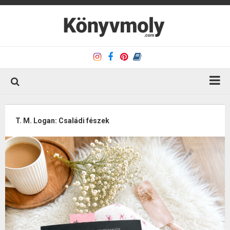
Kezdőlap
T. M. Logan: Családi fészek
Könyvkritika
Könyvajánló
Kapcsolat
Olvasó sarok
Könyveim
Rólam