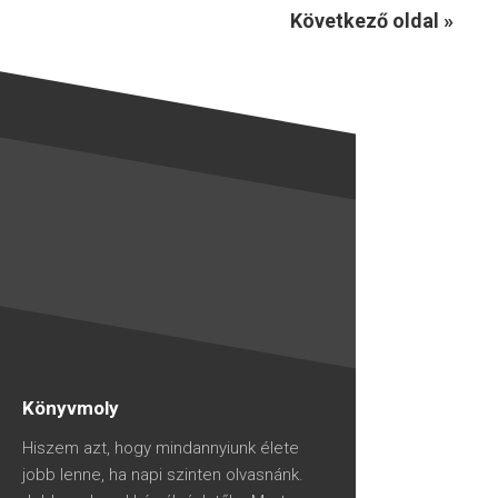
Következő oldal »
Könyvmoly
Hiszem azt, hogy mindannyiunk élete
jobb lenne, ha napi szinten olvasnánk.