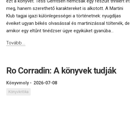
ezt a könyvet. Tess Gerritsen nemcsak egy feszült thrillert írt
meg, hanem szerethető karaktereket is alkotott. A Martini
Klub tagjai igazi különlegességei a történetnek: nyugdíjas
éveiket ugyan békés olvasással és martinizással töltenék, de
amikor egy eltűnt tinédzser ügye egyiküket gyanúba...
Tovább...
Ro Corradin: A könyvek tudják
Könyvmoly
-
2026-07-08
Könyvkritika