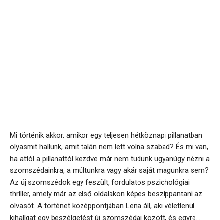
Mi történik akkor, amikor egy teljesen hétköznapi pillanatban
olyasmit hallunk, amit talán nem lett volna szabad? És mi van,
ha attól a pillanattól kezdve már nem tudunk ugyanúgy nézni a
szomszédainkra, a múltunkra vagy akár saját magunkra sem?
Az új szomszédok egy feszült, fordulatos pszichológiai
thriller, amely már az első oldalakon képes beszippantani az
olvasót. A történet középpontjában Lena áll, aki véletlenül
kihallgat egy beszélgetést új szomszédai között, és egyre...