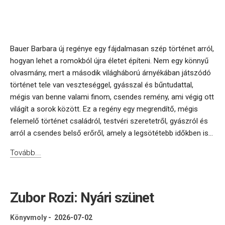
Bauer Barbara új regénye egy fájdalmasan szép történet arról,
hogyan lehet a romokból újra életet építeni. Nem egy könnyű
olvasmány, mert a második világháború árnyékában játszódó
történet tele van veszteséggel, gyásszal és bűntudattal,
mégis van benne valami finom, csendes remény, ami végig ott
világít a sorok között. Ez a regény egy megrendítő, mégis
felemelő történet családról, testvéri szeretetről, gyászról és
arról a csendes belső erőről, amely a legsötétebb időkben is...
Tovább...
Zubor Rozi: Nyári szünet
Könyvmoly
-
2026-07-02