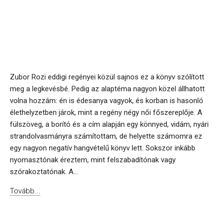
Zubor Rozi eddigi regényei közül sajnos ez a könyv szólított
meg a legkevésbé. Pedig az alaptéma nagyon közel állhatott
volna hozzám: én is édesanya vagyok, és korban is hasonló
élethelyzetben járok, mint a regény négy női főszereplője. A
fülszöveg, a borító és a cím alapján egy könnyed, vidám, nyári
strandolvasmányra számítottam, de helyette számomra ez
egy nagyon negatív hangvételű könyv lett. Sokszor inkább
nyomasztónak éreztem, mint felszabadítónak vagy
szórakoztatónak. A...
Tovább...