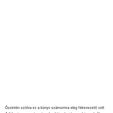
Őszintén szólva ez a könyv számomra elég félrevezető volt.