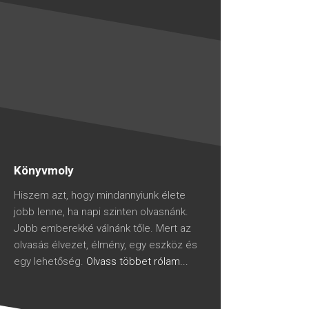
Könyvmoly
Hiszem azt, hogy mindannyiunk élete
jobb lenne, ha napi szinten olvasnánk.
Jobb emberekké válnánk tőle. Mert az
olvasás élvezet, élmény, egy eszköz és
egy lehetőség.
Olvass többet rólam...