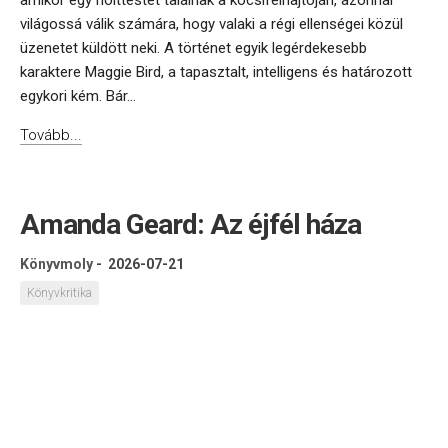
amikor egy holttestet találnak a kocsifelhajtóján, azonnal
világossá válik számára, hogy valaki a régi ellenségei közül
üzenetet küldött neki. A történet egyik legérdekesebb
karaktere Maggie Bird, a tapasztalt, intelligens és határozott
egykori kém. Bár...
Tovább...
Amanda Geard: Az éjfél háza
Könyvmoly
-
2026-07-21
Könyvkritika