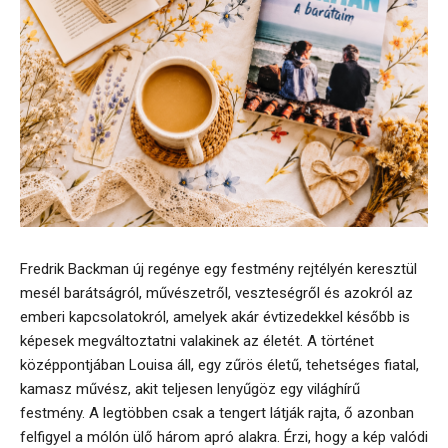
Fredrik Backman új regénye egy festmény rejtélyén keresztül
mesél barátságról, művészetről, veszteségről és azokról az
emberi kapcsolatokról, amelyek akár évtizedekkel később is
képesek megváltoztatni valakinek az életét. A történet
középpontjában Louisa áll, egy zűrös életű, tehetséges fiatal,
kamasz művész, akit teljesen lenyűgöz egy világhírű
festmény. A legtöbben csak a tengert látják rajta, ő azonban
felfigyel a mólón ülő három apró alakra. Érzi, hogy a kép valódi