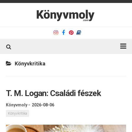
Kezdőlap
Könyvkritika
Könyvkritika
Könyvajánló
T. M. Logan: Családi fészek
Kapcsolat
Olvasó sarok
Könyvmoly
-
2026-08-06
Könyveim
Könyvkritika
Rólam