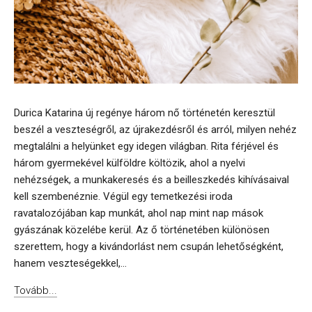
Durica Katarina új regénye három nő történetén keresztül
beszél a veszteségről, az újrakezdésről és arról, milyen nehéz
megtalálni a helyünket egy idegen világban. Rita férjével és
három gyermekével külföldre költözik, ahol a nyelvi
nehézségek, a munkakeresés és a beilleszkedés kihívásaival
kell szembenéznie. Végül egy temetkezési iroda
ravatalozójában kap munkát, ahol nap mint nap mások
gyászának közelébe kerül. Az ő történetében különösen
szerettem, hogy a kivándorlást nem csupán lehetőségként,
hanem veszteségekkel,...
Tovább...