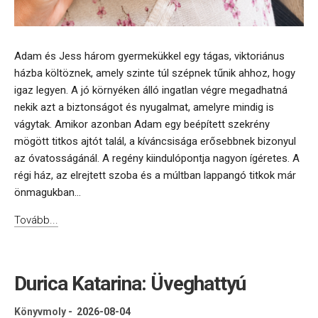
Adam és Jess három gyermekükkel egy tágas, viktoriánus
házba költöznek, amely szinte túl szépnek tűnik ahhoz, hogy
igaz legyen. A jó környéken álló ingatlan végre megadhatná
nekik azt a biztonságot és nyugalmat, amelyre mindig is
vágytak. Amikor azonban Adam egy beépített szekrény
mögött titkos ajtót talál, a kíváncsisága erősebbnek bizonyul
az óvatosságánál. A regény kiindulópontja nagyon ígéretes. A
régi ház, az elrejtett szoba és a múltban lappangó titkok már
önmagukban...
Tovább...
Durica Katarina: Üveghattyú
Könyvmoly
-
2026-08-04