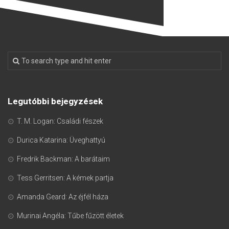
Legutóbbi bejegyzések
T. M. Logan: Családi fészek
Durica Katarina: Üveghattyú
Fredrik Backman: A barátaim
Tess Gerritsen: A kémek partja
Amanda Geard: Az éjfél háza
Murinai Angéla: Tűbe fűzött életek