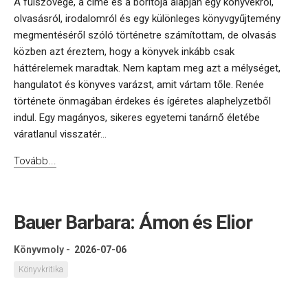
A fülszövege, a címe és a borítója alapján egy könyvekről,
olvasásról, irodalomról és egy különleges könyvgyűjtemény
megmentéséről szóló történetre számítottam, de olvasás
közben azt éreztem, hogy a könyvek inkább csak
háttérelemek maradtak. Nem kaptam meg azt a mélységet,
hangulatot és könyves varázst, amit vártam tőle. Renée
története önmagában érdekes és ígéretes alaphelyzetből
indul. Egy magányos, sikeres egyetemi tanárnő életébe
váratlanul visszatér...
Tovább...
Bauer Barbara: Ámon és Elior
Könyvmoly
-
2026-07-06
Könyvkritika