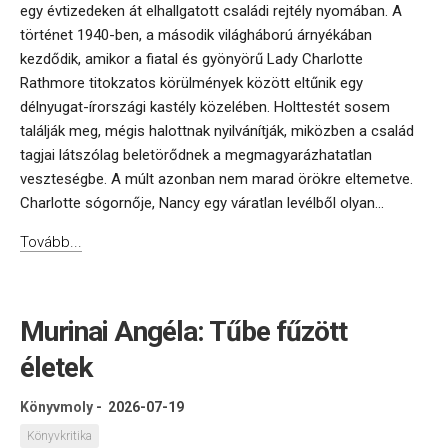
egy évtizedeken át elhallgatott családi rejtély nyomában. A
történet 1940-ben, a második világháború árnyékában
kezdődik, amikor a fiatal és gyönyörű Lady Charlotte
Rathmore titokzatos körülmények között eltűnik egy
délnyugat-írországi kastély közelében. Holttestét sosem
találják meg, mégis halottnak nyilvánítják, miközben a család
tagjai látszólag beletörődnek a megmagyarázhatatlan
veszteségbe. A múlt azonban nem marad örökre eltemetve.
Charlotte sógornője, Nancy egy váratlan levélből olyan...
Tovább...
Murinai Angéla: Tűbe fűzött
életek
Könyvmoly
-
2026-07-19
Könyvkritika