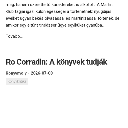
meg, hanem szerethető karaktereket is alkotott. A Martini
Klub tagjai igazi különlegességei a történetnek: nyugdíjas
éveiket ugyan békés olvasással és martinizással töltenék, de
amikor egy eltűnt tinédzser ügye egyiküket gyanúba...
Tovább...
Ro Corradin: A könyvek tudják
Könyvmoly
-
2026-07-08
Könyvkritika