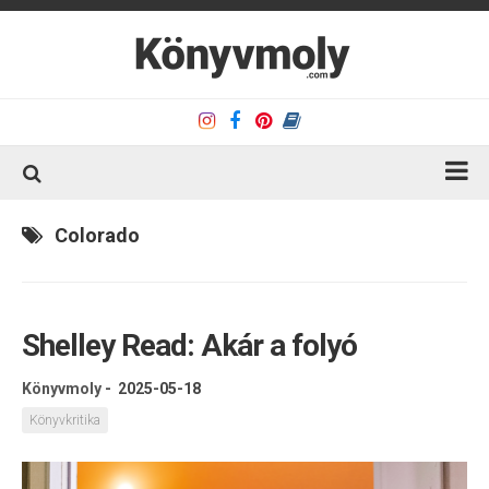
Kezdőlap
Colorado
Könyvkritika
Könyvajánló
Shelley Read: Akár a folyó
Kapcsolat
Olvasó sarok
Könyvmoly
-
2025-05-18
Könyveim
Könyvkritika
Rólam