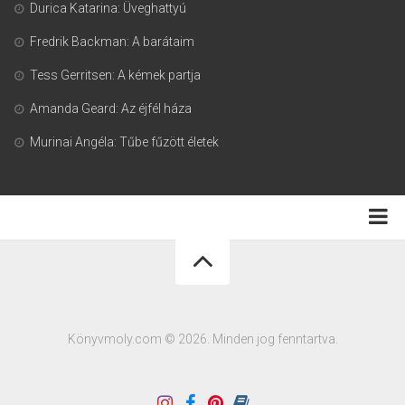
Durica Katarina: Üveghattyú
Fredrik Backman: A barátaim
Tess Gerritsen: A kémek partja
Amanda Geard: Az éjfél háza
Murinai Angéla: Tűbe fűzött életek
Adatkezelési tájékoztató
Könyvmoly.com © 2026. Minden jog fenntartva.