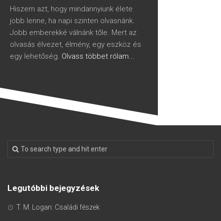
Hiszem azt, hogy mindannyiunk élete
jobb lenne, ha napi szinten olvasnánk.
Jobb emberekké válnánk tőle. Mert az
olvasás élvezet, élmény, egy eszköz és
egy lehetőség.
Olvass többet rólam...
Legutóbbi bejegyzések
T. M. Logan: Családi fészek