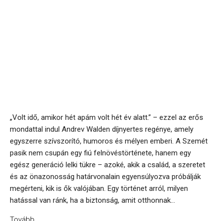
„Volt idő, amikor hét apám volt hét év alatt.” – ezzel az erős
mondattal indul Andrev Walden díjnyertes regénye, amely
egyszerre szívszorító, humoros és mélyen emberi. A Szemét
pasik nem csupán egy fiú felnövéstörténete, hanem egy
egész generáció lelki tükre – azoké, akik a család, a szeretet
és az önazonosság határvonalain egyensúlyozva próbálják
megérteni, kik is ők valójában. Egy történet arról, milyen
hatással van ránk, ha a biztonság, amit otthonnak...
Tovább...