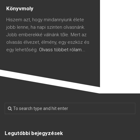
Könyvmoly
Hiszem azt, hogy mindannyiunk élete
jobb lenne, ha napi szinten olvasnánk.
Jobb emberekké válnánk tőle. Mert az
olvasás élvezet, élmény, egy eszköz és
egy lehetőség.
Olvass többet rólam...
Legutóbbi bejegyzések