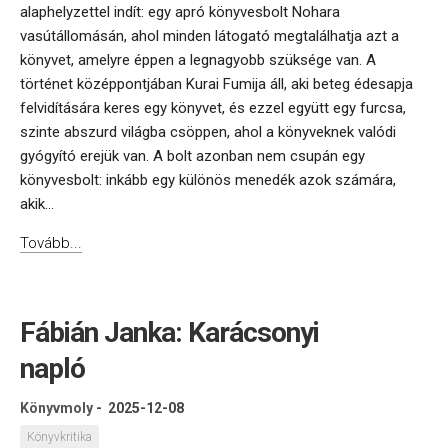
alaphelyzettel indít: egy apró könyvesbolt Nohara
vasútállomásán, ahol minden látogató megtalálhatja azt a
könyvet, amelyre éppen a legnagyobb szüksége van. A
történet középpontjában Kurai Fumija áll, aki beteg édesapja
felvidítására keres egy könyvet, és ezzel együtt egy furcsa,
szinte abszurd világba csöppen, ahol a könyveknek valódi
gyógyító erejük van. A bolt azonban nem csupán egy
könyvesbolt: inkább egy különös menedék azok számára,
akik...
Tovább...
Fábián Janka: Karácsonyi
napló
Könyvmoly
-
2025-12-08
Könyvkritika