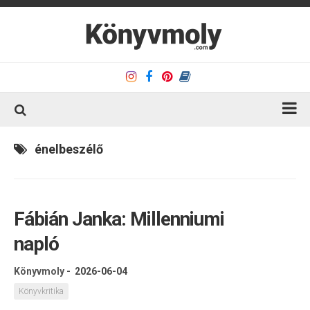
Kezdőlap
énelbeszélő
Könyvkritika
Könyvajánló
Fábián Janka: Millenniumi
Kapcsolat
napló
Olvasó sarok
Könyveim
Könyvmoly
-
2026-06-04
Rólam
Könyvkritika