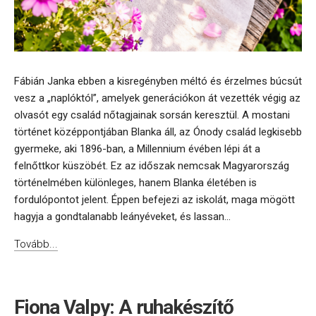
Fábián Janka ebben a kisregényben méltó és érzelmes búcsút
vesz a „naplóktól”, amelyek generációkon át vezették végig az
olvasót egy család nőtagjainak sorsán keresztül. A mostani
történet középpontjában Blanka áll, az Ónody család legkisebb
gyermeke, aki 1896-ban, a Millennium évében lépi át a
felnőttkor küszöbét. Ez az időszak nemcsak Magyarország
történelmében különleges, hanem Blanka életében is
fordulópontot jelent. Éppen befejezi az iskolát, maga mögött
hagyja a gondtalanabb leányéveket, és lassan...
Tovább...
Fiona Valpy: A ruhakészítő