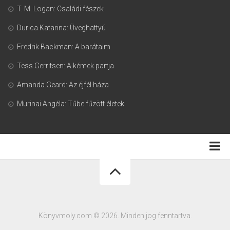
T. M. Logan: Családi fészek
Durica Katarina: Üveghattyú
Fredrik Backman: A barátaim
Tess Gerritsen: A kémek partja
Amanda Geard: Az éjfél háza
Murinai Angéla: Tűbe fűzött életek
Adatkezelési tájékoztató
Könyvmoly.com © 2026. Minden jog fenntartva.