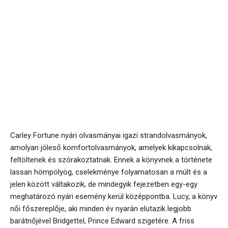
Carley Fortune nyári olvasmányai igazi strandolvasmányok,
amolyan jóleső komfortolvasmányok, amelyek kikapcsolnak,
feltöltenek és szórakoztatnak. Ennek a könyvnek a története
lassan hömpölyög, cselekménye folyamatosan a múlt és a
jelen között váltakozik, de mindegyik fejezetben egy-egy
meghatározó nyári esemény kerül középpontba. Lucy, a könyv
női főszereplője, aki minden év nyarán elutazik legjobb
barátnőjével Bridgettel, Prince Edward szigetére. A friss