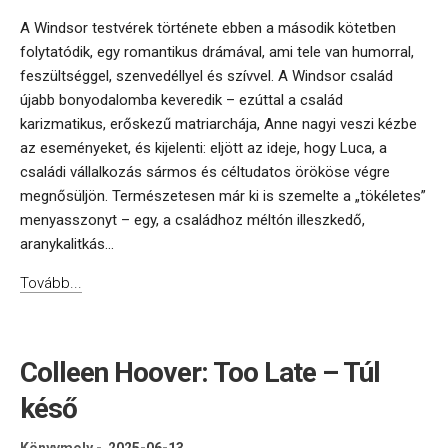
A Windsor testvérek története ebben a második kötetben
folytatódik, egy romantikus drámával, ami tele van humorral,
feszültséggel, szenvedéllyel és szívvel. A Windsor család
újabb bonyodalomba keveredik – ezúttal a család
karizmatikus, erőskezű matriarchája, Anne nagyi veszi kézbe
az eseményeket, és kijelenti: eljött az ideje, hogy Luca, a
családi vállalkozás sármos és céltudatos örököse végre
megnősüljön. Természetesen már ki is szemelte a „tökéletes”
menyasszonyt – egy, a családhoz méltón illeszkedő,
aranykalitkás...
Tovább...
Colleen Hoover: Too Late – Túl
késő