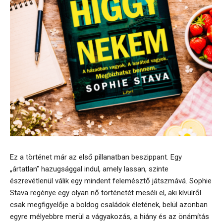
Ez a történet már az első pillanatban beszippant. Egy
„ártatlan” hazugsággal indul, amely lassan, szinte
észrevétlenül válik egy mindent felemésztő játszmává. Sophie
Stava regénye egy olyan nő történetét meséli el, aki kívülről
csak megfigyelője a boldog családok életének, belül azonban
egyre mélyebbre merül a vágyakozás, a hiány és az önámítás