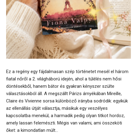
Ez a regény egy fájdalmasan szép történetet mesél el három
fiatal nőről a 2. világháború idején, ahol a túlélés nem hősi
döntésekből, hanem bátor és gyakran kényszer szülte
választásokból áll. A megszállt Párizs árnyékában Mireille,
Claire és Vivienne sorsa különböző irányba sodródik: egyikük
az ellenállás útját választja, másikuk egy veszélyes
kapcsolatba menekül, a harmadik pedig olyan titkot hordoz,
amely lassan felemészti. Mégis van valami, ami összeköti
őket: a kimondatlan múlt...