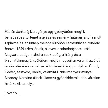
Fábián Janka új kisregénye egy gyönyörűen megírt,
bensőséges történet a gyász és remény határán, ahol a múlt
fájdalma és az ünnep melege különös harmóniában fonódik
össze. 1849 telén járunk, a levert szabadságharc utáni
Magyarországon, ahol a veszteség, a hiány és a
bizonytalanság árnyékában mégis megcsillan valami: az élet
újrakezdésének reménye. A történet középpontjában Ónody
Hedvig, testvére, Dániel, valamint Dániel menyasszonya,
Mosonyi Karolina állnak. Hosszú gyászidőszak után váratlan
hír érkezik, amely...
Tovább...