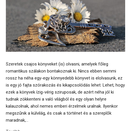
Szeretek csajos könyveket (is) olvasni, amelyek főleg
romantikus szálakon bontakoznak ki. Nincs ebben semmi
rossz ha néha egy-egy könnyedebb könyvet is elolvasunk, ez
is egy jó fajta szórakozás és kikapcsolódás lehet. Lehet, hogy
ezek a könyvek ízig-vérig sziruposak, de azért néha jól ki
tudnak zökkenteni a való világból és egy olyan helyre
kalauzolnak, ahol nemes emberi érzelmek uralnak. Ilyenkor
megszűnik a külvilág, és csak a történet és a szereplők
maradnak,...