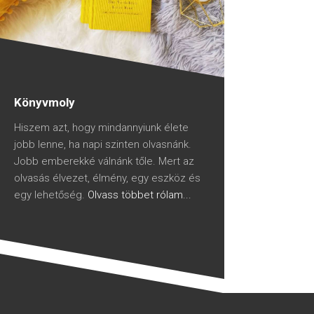
Könyvmoly
Hiszem azt, hogy mindannyiunk élete
jobb lenne, ha napi szinten olvasnánk.
Jobb emberekké válnánk tőle. Mert az
olvasás élvezet, élmény, egy eszköz és
egy lehetőség.
Olvass többet rólam...