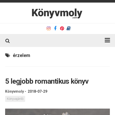
Kezdőlap
érzelem
Könyvkritika
Könyvajánló
5 legjobb romantikus könyv
Kapcsolat
Olvasó sarok
Könyvmoly
-
2018-07-29
Könyveim
Könyvajánló
Rólam