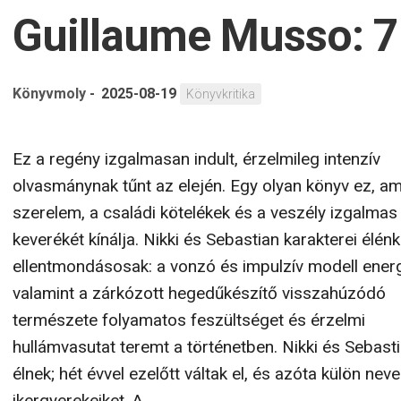
Guillaume Musso: 7
Könyvmoly
-
2025-08-19
Könyvkritika
Ez a regény izgalmasan indult, érzelmileg intenzív
olvasmánynak tűnt az elején. Egy olyan könyv ez, am
szerelem, a családi kötelékek és a veszély izgalmas
keverékét kínálja. Nikki és Sebastian karakterei élén
ellentmondásosak: a vonzó és impulzív modell energ
valamint a zárkózott hegedűkészítő visszahúzódó
természete folyamatos feszültséget és érzelmi
hullámvasutat teremt a történetben. Nikki és Sebast
élnek; hét évvel ezelőtt váltak el, és azóta külön neve
ikergyerekeiket. A...