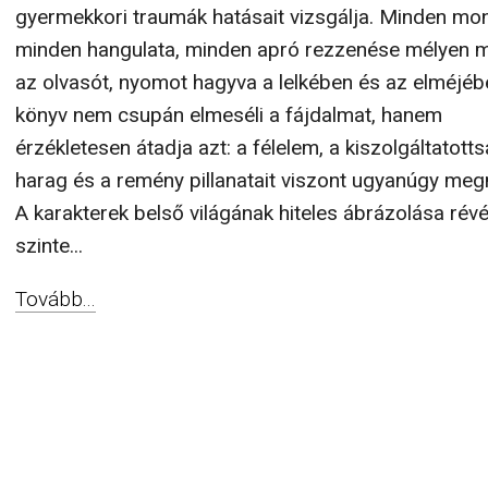
gyermekkori traumák hatásait vizsgálja. Minden mo
minden hangulata, minden apró rezzenése mélyen m
az olvasót, nyomot hagyva a lelkében és az elméjéb
könyv nem csupán elmeséli a fájdalmat, hanem
érzékletesen átadja azt: a félelem, a kiszolgáltatotts
harag és a remény pillanatait viszont ugyanúgy meg
A karakterek belső világának hiteles ábrázolása rév
szinte...
Tovább...