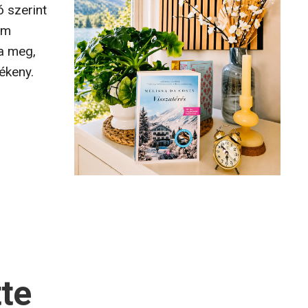
 szerint
em
ja meg,
ékeny.
tte