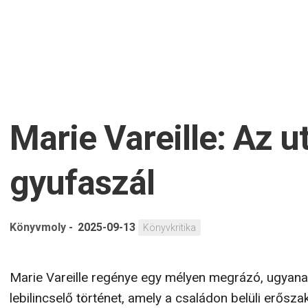
Marie Vareille: Az u
gyufaszál
Könyvmoly
-
2025-09-13
Könyvkritika
Marie Vareille regénye egy mélyen megrázó, ugyan
lebilincselő történet, amely a családon belüli erősza