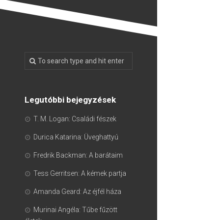
Legutóbbi bejegyzések
T. M. Logan: Családi fészek
Durica Katarina: Üveghattyú
Fredrik Backman: A barátaim
Tess Gerritsen: A kémek partja
Amanda Geard: Az éjfél háza
Murinai Angéla: Tűbe fűzött