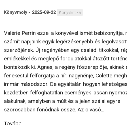
Könyvmoly
-
2025-09-22
Könyvkritika
Valérie Perrin ezzel a könyvével ismét bebizonyítja, 
számít napjaink egyik legérzékenyebb és legolvaso
szerzőjének. Új regényében egy családi titkokkal, ré
emlékekkel és meglepő fordulatokkal átszőtt történ
bontakozik ki. Agnes, a regény főszereplője, akinek 
fenekestül felforgatja a hír: nagynénje, Colette megh
immár másodszor. De egyáltalán hogyan lehetséges
kezdetben felfoghatatlan események lassan nyomo
alakulnak, amelyben a múlt és a jelen szálai egyre
szorosabban fonódnak össze. Az olvasó...
Tovább...