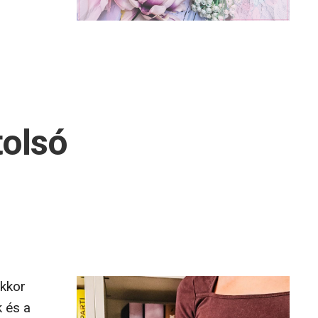
tolsó
akkor
k és a