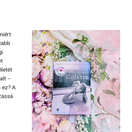
miért
ttabb
gi
et
életét
alt –
 ez? A
zássá