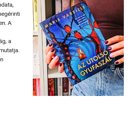
ndata,
egérinti
en. A
ág, a
mutatja.
én