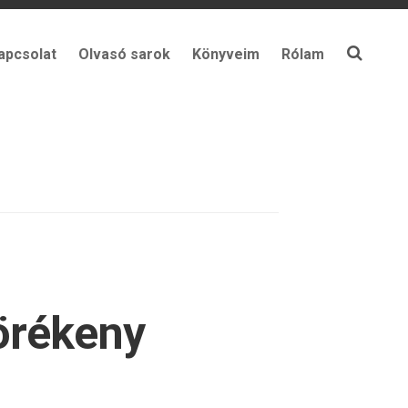
apcsolat
Olvasó sarok
Könyveim
Rólam
Törékeny