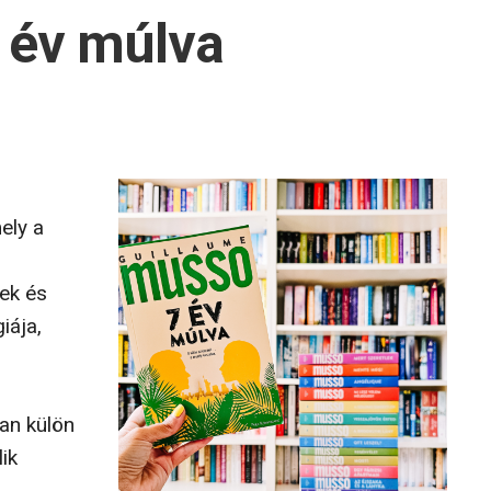
 év múlva
ely a
kek és
iája,
ian külön
lik