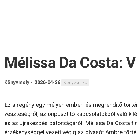
Mélissa Da Costa: V
Könyvmoly
-
2026-04-26
Könyvkritika
Ez a regény egy mélyen emberi és megrendítő törté
veszteségről, az önpusztító kapcsolatokból való kil
és az újrakezdés bátorságáról. Mélissa Da Costa f
érzékenységgel vezeti végig az olvasót Ambre törté