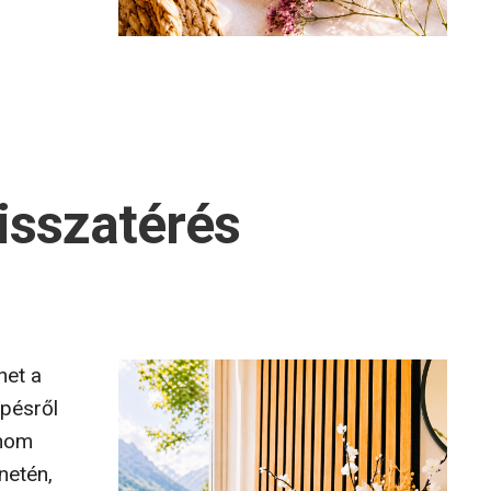
isszatérés
net a
épésről
inom
netén,