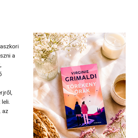
maszkori
szni a
,
ő
jről,
eli.
, az