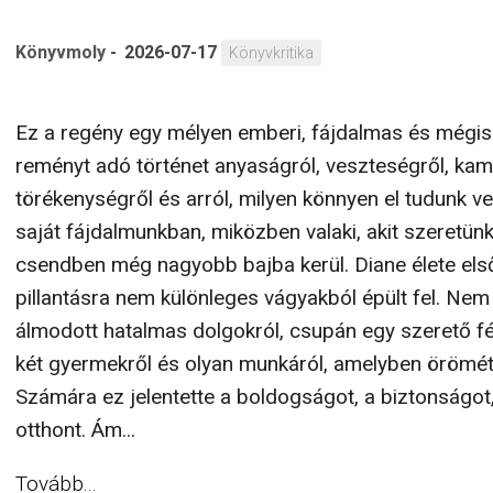
Könyvmoly
-
2026-07-17
Könyvkritika
Ez a regény egy mélyen emberi, fájdalmas és mégis
reményt adó történet anyaságról, veszteségről, ka
törékenységről és arról, milyen könnyen el tudunk ve
saját fájdalmunkban, miközben valaki, akit szeretünk
csendben még nagyobb bajba kerül. Diane élete els
pillantásra nem különleges vágyakból épült fel. Nem
álmodott hatalmas dolgokról, csupán egy szerető fér
két gyermekről és olyan munkáról, amelyben örömét l
Számára ez jelentette a boldogságot, a biztonságot
otthont. Ám...
Tovább...