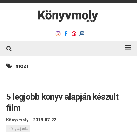
Kezdőlap
mozi
Könyvkritika
Könyvajánló
5 legjobb könyv alapján készült
Kapcsolat
film
Olvasó sarok
Könyveim
Könyvmoly
-
2018-07-22
Rólam
Könyvajánló