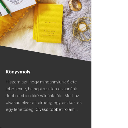
Könyvmoly
Hiszem azt, hogy mindannyiunk élete
jobb lenne, ha napi szinten olvasnánk.
Jobb emberekké válnánk tőle. Mert az
olvasás élvezet, élmény, egy eszköz és
egy lehetőség.
Olvass többet rólam...