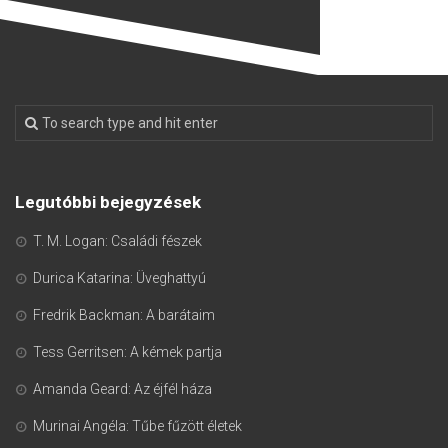
Legutóbbi bejegyzések
T. M. Logan: Családi fészek
Durica Katarina: Üveghattyú
Fredrik Backman: A barátaim
Tess Gerritsen: A kémek partja
Amanda Geard: Az éjfél háza
Murinai Angéla: Tűbe fűzött életek