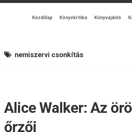
Kezdőlap
Könyvkritika
Könyvajánló
K
nemiszervi csonkítás
Alice Walker: Az ör
őrzői