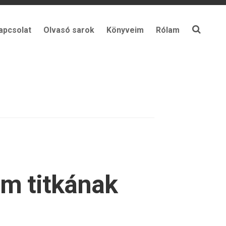
apcsolat
Olvasó sarok
Könyveim
Rólam
öm titkának