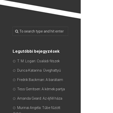
Legutóbbi bejegyzések
T. M. Logan: Családi fészek
Durica Katarina: Üveghattyú
Fredrik Backman: A barátaim
Tess Gerritsen: A kémek partja
Amanda Geard: Az éjfél háza
Murinai Angéla: Tűbe fűzött