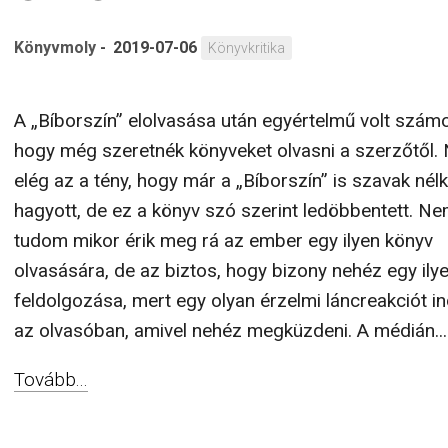
Könyvmoly
-
2019-07-06
Könyvkritika
A „Bíborszín” elolvasása után egyértelmű volt szám
hogy még szeretnék könyveket olvasni a szerzőtől.
elég az a tény, hogy már a „Bíborszín” is szavak nélk
hagyott, de ez a könyv szó szerint ledöbbentett. N
tudom mikor érik meg rá az ember egy ilyen könyv
olvasására, de az biztos, hogy bizony nehéz egy ily
feldolgozása, mert egy olyan érzelmi láncreakciót in
az olvasóban, amivel nehéz megküzdeni. A médián...
Tovább...