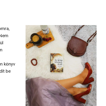
omra,
 Nem
ül
em
en könyv
dít be