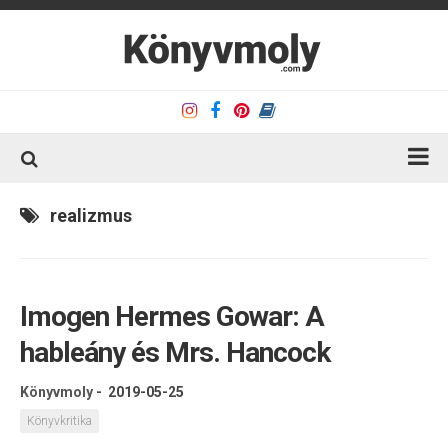
Kezdőlap
realizmus
Könyvkritika
Könyvajánló
Imogen Hermes Gowar: A
Kapcsolat
hableány és Mrs. Hancock
Olvasó sarok
Könyveim
Könyvmoly
-
2019-05-25
Rólam
Könyvkritika