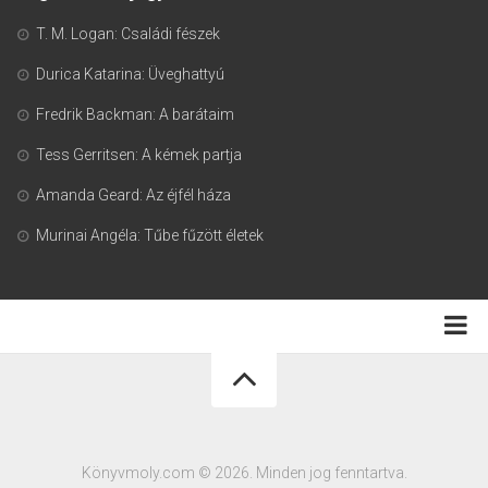
T. M. Logan: Családi fészek
Durica Katarina: Üveghattyú
Fredrik Backman: A barátaim
Tess Gerritsen: A kémek partja
Amanda Geard: Az éjfél háza
Murinai Angéla: Tűbe fűzött életek
Adatkezelési tájékoztató
Könyvmoly.com © 2026. Minden jog fenntartva.