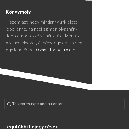
Könyvmoly
Hiszem azt, hogy mindannyiunk élete
jobb lenne, ha napi szinten olvasnánk.
Jobb emberekké válnánk tőle. Mert az
olvasás élvezet, élmény, egy eszköz és
egy lehetőség.
Olvass többet rólam...
Legutóbbi bejegyzések