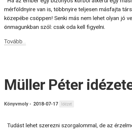
Ha az ember egy bizonyos körből átkerül egy más
mérföldnyire van is, többnyire teljesen másfajta tá
közepébe csöppen! Senki más nem lehet olyan jó ve
önmagunkban szól: csak oda kell figyelni.
Tovább...
Müller Péter idézet
Könyvmoly
-
2018-07-17
Idézet
Tudást lehet szerezni szorgalommal, de az érzelmek