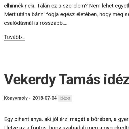
elhinnék neki. Talán ez a szerelem? Nem lehet egyet
Mert utána bánni fogja egész életében, hogy meg s
csalódásnál is rosszabb....
Tovább...
Vekerdy Tamás idé
Könyvmoly
-
2018-07-04
Idézet
Egy pihent anya, aki jól érzi magát a bőrében, a gye
Illetve az a fontos, hogy szabadulj meg a gyereked