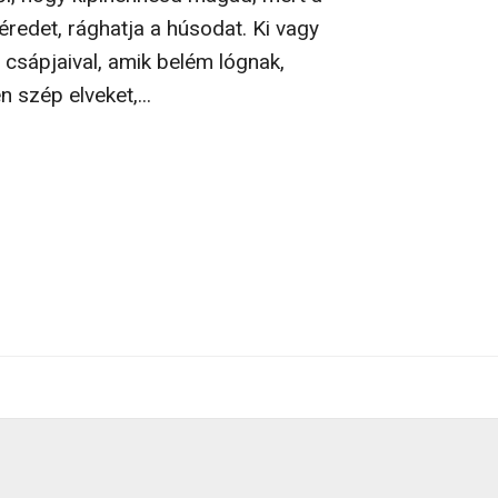
véredet, rághatja a húsodat. Ki vagy
n csápjaival, amik belém lógnak,
 szép elveket,...