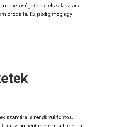
len lehetőséget sem elszalasztani.
em próbálta. Ez pedig még egy
zetek
rek számára is rendkívül fontos.
től, hogy kipihenhesd magad, mert a