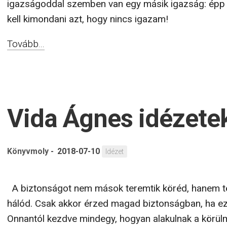
igazságoddal szemben van egy másik igazság: épp 
kell kimondani azt, hogy nincs igazam!
Tovább...
Vida Ágnes idézete
Könyvmoly
-
2018-07-10
Idézet
A biztonságot nem mások teremtik köréd, hanem te
hálód. Csak akkor érzed magad biztonságban, ha ez
Onnantól kezdve mindegy, hogyan alakulnak a körülm