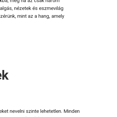
ikba, még ha az csak három
rsalgás, nézetek és eszmevilág
zérünk, mint az a hang, amely
ek
et nevelni szinte lehetetlen. Minden