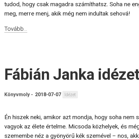
tudod, hogy csak magadra számíthatsz. Soha ne e
meg, merre menj, akik még nem indultak sehová!
Tovább...
Fábián Janka idéze
Könyvmoly
-
2018-07-07
Idézet
Én hiszek neki, amikor azt mondja, hogy soha nem s
vagyok az élete értelme. Micsoda közhelyek, és mé
szemembe néz a gyönyörű kék szemével – nos, akk