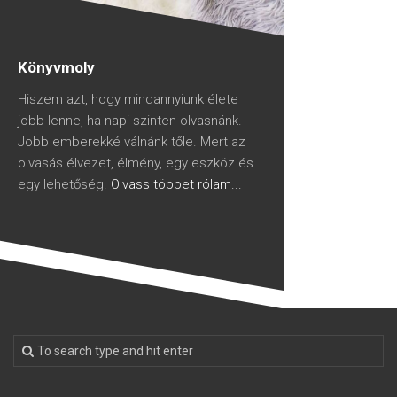
Könyvmoly
Hiszem azt, hogy mindannyiunk élete
jobb lenne, ha napi szinten olvasnánk.
Jobb emberekké válnánk tőle. Mert az
olvasás élvezet, élmény, egy eszköz és
egy lehetőség.
Olvass többet rólam...