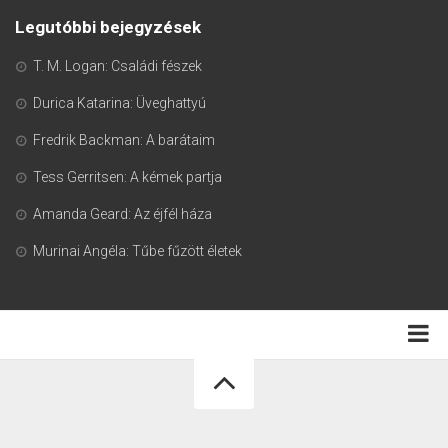
Legutóbbi bejegyzések
T. M. Logan: Családi fészek
Durica Katarina: Üveghattyú
Fredrik Backman: A barátaim
Tess Gerritsen: A kémek partja
Amanda Geard: Az éjfél háza
Murinai Angéla: Tűbe fűzött életek
Adatkezelési tájékoztató