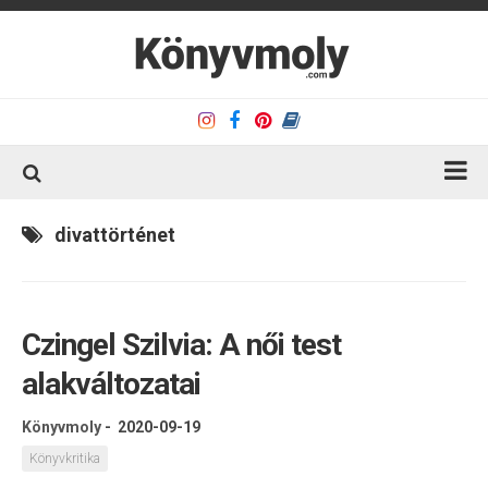
Kezdőlap
divattörténet
Könyvkritika
Könyvajánló
Czingel Szilvia: A ​női test
Kapcsolat
alakváltozatai
Olvasó sarok
Könyveim
Könyvmoly
-
2020-09-19
Rólam
Könyvkritika