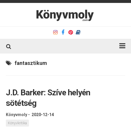
Kezdőlap
fantasztikum
Könyvkritika
Könyvajánló
J.D. Barker: Szíve helyén
Kapcsolat
sötétség
Olvasó sarok
Könyveim
Könyvmoly
-
2020-12-14
Rólam
Könyvkritika