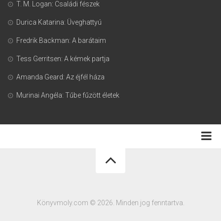
T. M. Logan: Családi fészek
Durica Katarina: Üveghattyú
Fredrik Backman: A barátaim
Tess Gerritsen: A kémek partja
Amanda Geard: Az éjfél háza
Murinai Angéla: Tűbe fűzött életek
Adatkezelési tájékoztató
Könyvmoly.com © 2026. Minden jog fenntartva.