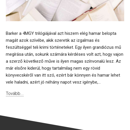
Barker a 4MGY trilógiájával azt hiszem elég hamar belopta
magát azok szívébe, akik szeretik az izgalmas és
feszültséggel teli krimi történeteket. Egy ilyen grandiózus mű
megírása után, sokunk számára kérdéses volt azt, hogy vajon
a szerző következő műve is ilyen magas színvonalú lesz. Az
már elsőre kiderül, hogy tartalmilag nem egy rövid
könyvecskéről van itt szó, ezért bár könnyen és hamar lehet
vele haladni, azért jó néhány napot vesz igénybe,...
Tovább...