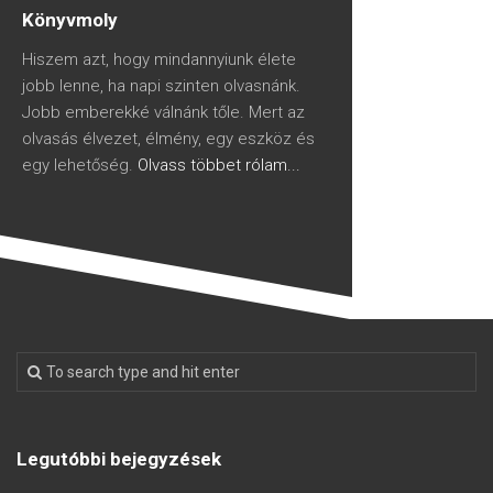
Könyvmoly
Hiszem azt, hogy mindannyiunk élete
jobb lenne, ha napi szinten olvasnánk.
Jobb emberekké válnánk tőle. Mert az
olvasás élvezet, élmény, egy eszköz és
egy lehetőség.
Olvass többet rólam...
Legutóbbi bejegyzések