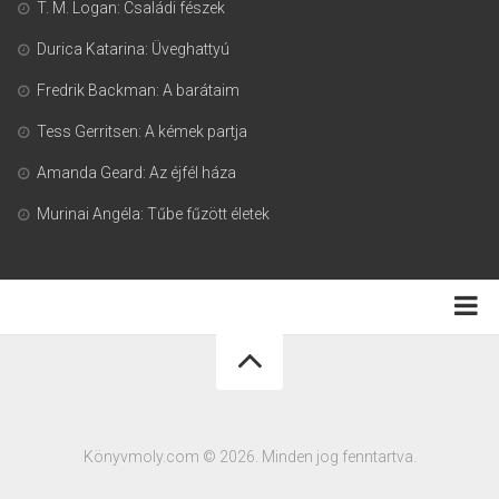
T. M. Logan: Családi fészek
Durica Katarina: Üveghattyú
Fredrik Backman: A barátaim
Tess Gerritsen: A kémek partja
Amanda Geard: Az éjfél háza
Murinai Angéla: Tűbe fűzött életek
Adatkezelési tájékoztató
Könyvmoly.com © 2026. Minden jog fenntartva.