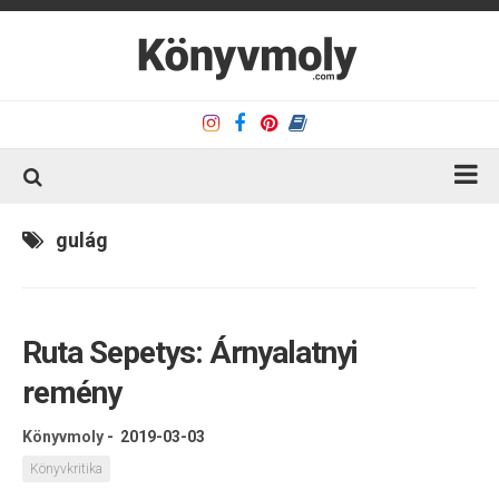
Kezdőlap
gulág
Könyvkritika
Könyvajánló
Ruta Sepetys: Árnyalatnyi
Kapcsolat
remény
Olvasó sarok
Könyveim
Könyvmoly
-
2019-03-03
Rólam
Könyvkritika