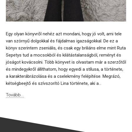
Egy olyan könyvről nehéz azt mondani, hogy jó volt, ami tele
van szörnyű dolgokkal és fájdalmas igazságokkal. De ez a
könyv szerintem zseniális, és csak egy briliáns elme mint Ruta
Sepetys tud a mocsokból és kilátástalanságból, reményt és
jóságot kovácsolni. Több könyvet is olvastam már a szerzőtől
és mindegyikről állíthatom, hogy egyedi a stílusa, a története,
a karakterábrázolása és a cselekmény felépítése. Megrázó,
kétségbeejtő és szívszorító Lina története, aki a...
Tovább...