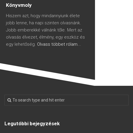
Könyvmoly
Hiszem azt, hogy mindannyiunk élete
jobb lenne, ha napi szinten olvasnánk.
Jobb emberekké válnánk tőle. Mert az
olvasás élvezet, élmény, egy eszköz és
egy lehetőség.
Olvass többet rólam...
Legutóbbi bejegyzések