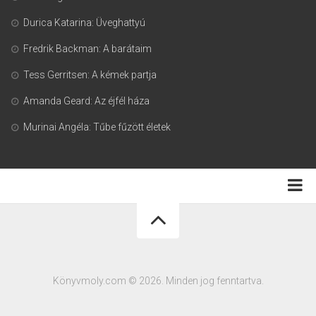
Durica Katarina: Üveghattyú
Fredrik Backman: A barátaim
Tess Gerritsen: A kémek partja
Amanda Geard: Az éjfél háza
Murinai Angéla: Tűbe fűzött életek
Adatkezelési tájékoztató
Könyvmoly.com © 2026. Minden jog fenntartva.