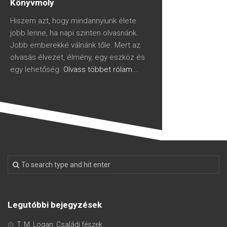
Könyvmoly
Hiszem azt, hogy mindannyiunk élete
jobb lenne, ha napi szinten olvasnánk.
Jobb emberekké válnánk tőle. Mert az
olvasás élvezet, élmény, egy eszköz és
egy lehetőség.
Olvass többet rólam...
Legutóbbi bejegyzések
T. M. Logan: Családi fészek