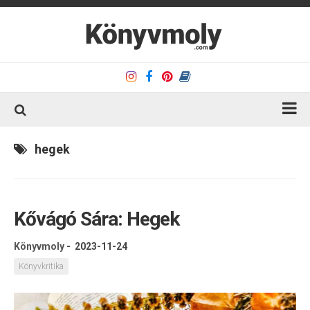
Kezdőlap
hegek
Könyvkritika
Könyvajánló
Kővágó Sára: Hegek
Kapcsolat
Olvasó sarok
Könyvmoly
-
2023-11-24
Könyveim
Könyvkritika
Rólam