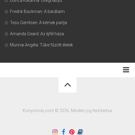
Durica Katarina: Üveghattyú
Fredrik Backman: A barátaim
Tess Gerritsen: A kémek partja
Amanda Geard: Az éjfél háza
Murinai Angéla: Tűbe fűzött életek
Adatkezelési tájékoztató
Könyvmoly.com © 2026. Minden jog fenntartva.