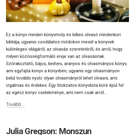
Ez a könyv minden könyvmoly és lelkes olvasó mindenkori
bibliája, ugyanis csodálatos módokon mesél a könyvek
különleges világáról, az olvasás szeretetéről, és arról, hogy
milyen közösségformáló ereje van az olvasásnak.
Szórakoztató, bájos, kedves, aranyos és olvasmányos könyv,
ami egyfajta könyv a könyvben, ugyanis egy olvasmányon
belül további nyolc olyan olvasmányról lehet olvasni, ami
izgalmas és érdekes. Egy titokzatos könyvlista köré épül fel
az egész könyv cselekménye, ami nem csak arról...
Tovább...
Julia Gregson: Monszun