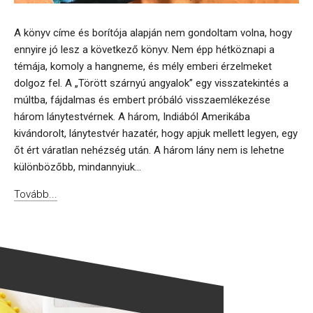
A könyv címe és borítója alapján nem gondoltam volna, hogy
ennyire jó lesz a következő könyv. Nem épp hétköznapi a
témája, komoly a hangneme, és mély emberi érzelmeket
dolgoz fel. A „Törött szárnyú angyalok” egy visszatekintés a
múltba, fájdalmas és embert próbáló visszaemlékezése
három lánytestvérnek. A három, Indiából Amerikába
kivándorolt, lánytestvér hazatér, hogy apjuk mellett legyen, egy
őt ért váratlan nehézség után. A három lány nem is lehetne
különbözőbb, mindannyiuk...
Tovább...