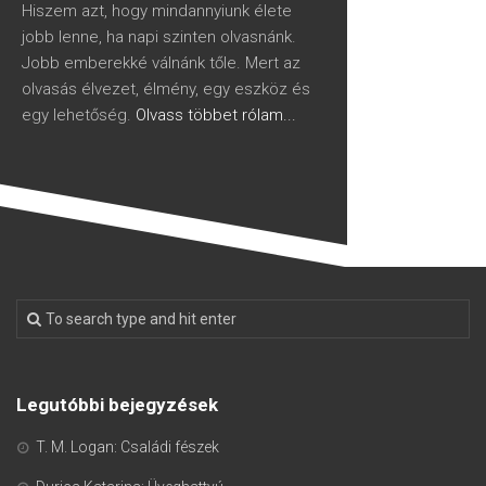
Hiszem azt, hogy mindannyiunk élete
jobb lenne, ha napi szinten olvasnánk.
Jobb emberekké válnánk tőle. Mert az
olvasás élvezet, élmény, egy eszköz és
egy lehetőség.
Olvass többet rólam...
Legutóbbi bejegyzések
T. M. Logan: Családi fészek