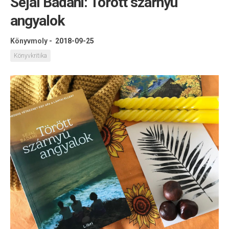
Sejal Badani: Törött szárnyú
angyalok
Könyvmoly
-
2018-09-25
Könyvkritika