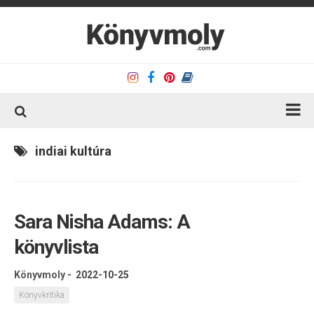
Kezdőlap
indiai kultúra
Könyvkritika
Könyvajánló
Sara Nisha Adams: A
Kapcsolat
könyvlista
Olvasó sarok
Könyveim
Könyvmoly
-
2022-10-25
Rólam
Könyvkritika