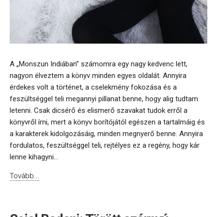
A „Monszun Indiában” számomra egy nagy kedvenc lett,
nagyon élveztem a könyv minden egyes oldalát. Annyira
érdekes volt a történet, a cselekmény fokozása és a
feszültséggel teli megannyi pillanat benne, hogy alig tudtam
letenni. Csak dicsérő és elismerő szavakat tudok erről a
könyvről írni, mert a könyv borítójától egészen a tartalmáig és
a karakterek kidolgozásáig, minden megnyerő benne. Annyira
fordulatos, feszültséggel teli, rejtélyes ez a regény, hogy kár
lenne kihagyni...
Tovább...