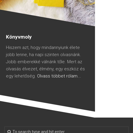
Könyvmoly
Hiszem azt, hogy mindannyiunk élete
jobb lenne, ha napi szinten olvasnánk.
Jobb emberekké válnánk tőle. Mert az
olvasás élvezet, élmény, egy eszköz és
egy lehetőség.
Olvass többet rólam...