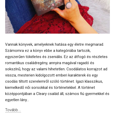
Vannak könyvek, amelyeknek hatása egy életre megmarad.
Számomra ez a könyv ebbe a kategóriába tartozik,
egyszerűen tökéletes és zseniális. Ez az átfogó és részletes
romantikus családregény, annyira magával ragadó és
sokszínű, hogy az valami hihetetlen. Csodálatos korrajzot ad
vissza, mesterien kidolgozott emberi karakterek és egy
csodás tiltott szerelemről szóló történet. Igazi klasszikus,
kiemelkedő női sorsokkal és történetekkel. A történet
középpontjában a Cleary család áll, számos fiú gyermekkel és
egyetlen lány...
Tovább...