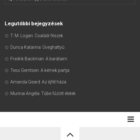
Legutóbbi bejegyzések
T. M. Logan: Családi fészek
Durica Katarina: Üveghattyú
Fredrik Backman: A barátaim
Tess Gerritsen: A kémek partja
Amanda Geard: Az éjfél háza
Murinai Angéla: Tűbe fűzött életek
Adatkezelési tájékoztató