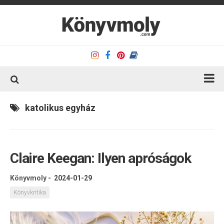
Kezdőlap
katolikus egyház
Könyvkritika
Könyvajánló
Claire Keegan: Ilyen apróságok
Kapcsolat
Olvasó sarok
Könyvmoly
-
2024-01-29
Könyveim
Könyvkritika
Rólam