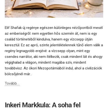
Elif Shafak új regénye egészen különleges nézőpontból mesél
az emberiségről: nem egyetlen hős szemén át, nem is egy
család történetéből kiindulva, hanem egy vízcsepp útján
keresztül. Ez az apró, szinte jelentéktelennek tűnő elem válik a
regény legnagyobb erejévé: a vízcsepp olyan, mint egy
csendes narrátor, aki nem ítélkezik, csak mindent lát és ahogy
végighalad a világon, mindent magába szív, mindent
továbbvisz. Az ókori Mezopotámiából indul, ahol a civilizációk
bölcsőjénél már...
Tovább...
Inkeri Markkula: A soha fel