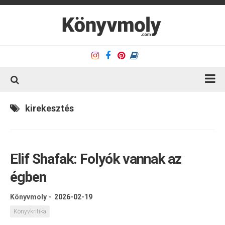
Kezdőlap
kirekesztés
Könyvkritika
Könyvajánló
Elif Shafak: Folyók vannak az
Kapcsolat
égben
Olvasó sarok
Könyveim
Könyvmoly
-
2026-02-19
Rólam
Könyvkritika