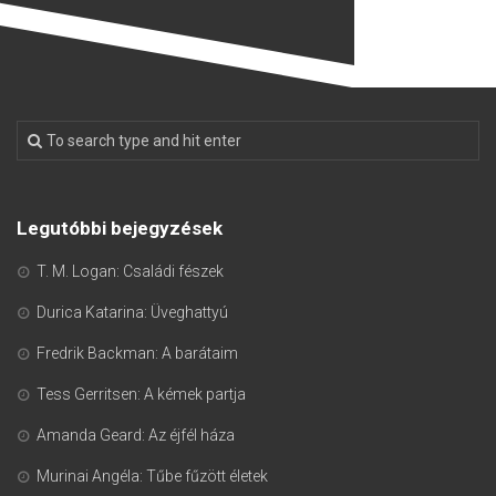
Legutóbbi bejegyzések
T. M. Logan: Családi fészek
Durica Katarina: Üveghattyú
Fredrik Backman: A barátaim
Tess Gerritsen: A kémek partja
Amanda Geard: Az éjfél háza
Murinai Angéla: Tűbe fűzött életek