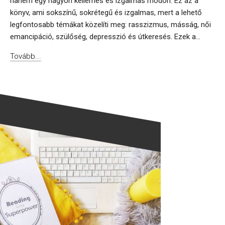
hanem egy nagyon kellemes és izgalmas módon. Ez az a
könyv, ami sokszínű, sokrétegű és izgalmas, mert a lehető
legfontosabb témákat közelíti meg: rasszizmus, másság, női
emancipáció, szülőség, depresszió és útkeresés. Ezek a...
Tovább...