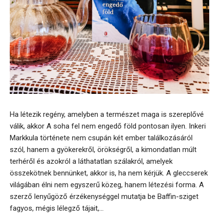
Ha létezik regény, amelyben a természet maga is szereplővé
válik, akkor A soha fel nem engedő föld pontosan ilyen. Inkeri
Markkula története nem csupán két ember találkozásáról
szól, hanem a gyökerekről, örökségről, a kimondatlan múlt
terhéről és azokról a láthatatlan szálakról, amelyek
összekötnek bennünket, akkor is, ha nem kérjük. A gleccserek
világában élni nem egyszerű közeg, hanem létezési forma. A
szerző lenyűgöző érzékenységgel mutatja be Baffin-sziget
fagyos, mégis lélegző tájait,...