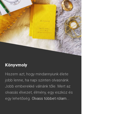
Könyvmoly
Hiszem azt, hogy mindannyiunk élete
jobb lenne, ha napi szinten olvasnánk.
Jobb emberekké válnánk tőle. Mert az
olvasás élvezet, élmény, egy eszköz és
egy lehetőség.
Olvass többet rólam...