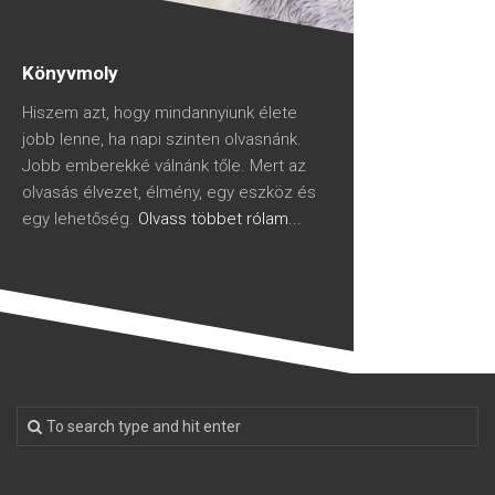
Könyvmoly
Hiszem azt, hogy mindannyiunk élete
jobb lenne, ha napi szinten olvasnánk.
Jobb emberekké válnánk tőle. Mert az
olvasás élvezet, élmény, egy eszköz és
egy lehetőség.
Olvass többet rólam...