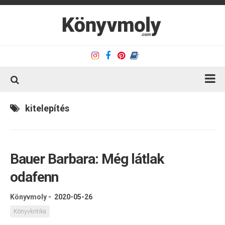
Kezdőlap
kitelepítés
Könyvkritika
Könyvajánló
Bauer Barbara: Még látlak
Kapcsolat
odafenn
Olvasó sarok
Könyveim
Könyvmoly
-
2020-05-26
Rólam
Könyvkritika