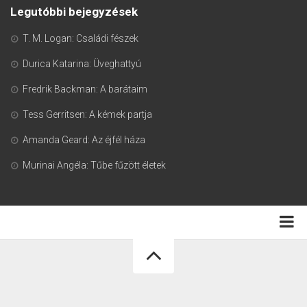
Legutóbbi bejegyzések
T. M. Logan: Családi fészek
Durica Katarina: Üveghattyú
Fredrik Backman: A barátaim
Tess Gerritsen: A kémek partja
Amanda Geard: Az éjfél háza
Murinai Angéla: Tűbe fűzött életek
Adatkezelési tájékoztató