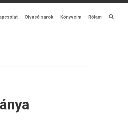
apcsolat
Olvasó sarok
Könyveim
Rólam
eánya