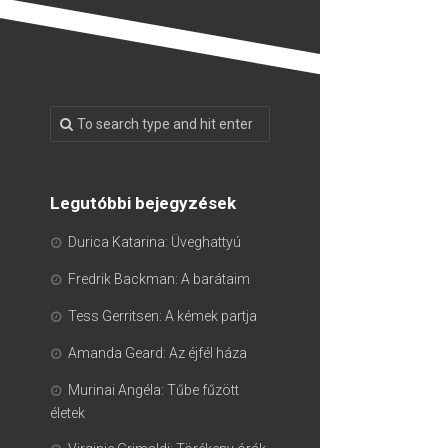
Legutóbbi bejegyzések
Durica Katarina: Üveghattyú
Fredrik Backman: A barátaim
Tess Gerritsen: A kémek partja
Amanda Geard: Az éjfél háza
Murinai Angéla: Tűbe fűzött
életek