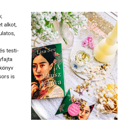
,
 alkot,
ulatos,
s testi-
yfajta
 könyv
ors is