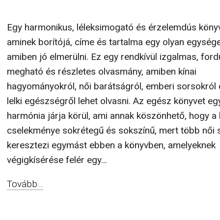
Egy harmonikus, léleksimogató és érzelemdús könyv
aminek borítójá, címe és tartalma egy olyan egységet
amiben jó elmerülni. Ez egy rendkívül izgalmas, ford
megható és részletes olvasmány, amiben kínai
hagyományokról, női barátságról, emberi sorsokról é
lelki egészségről lehet olvasni. Az egész könyvet eg
harmónia járja körül, ami annak köszönhető, hogy a
cselekménye sokrétegű és sokszínű, mert több női s
keresztezi egymást ebben a könyvben, amelyeknek
végigkísérése felér egy...
Tovább...