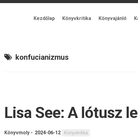
Kezdőlap
Könyvkritika
Könyvajánló
K
konfucianizmus
Lisa See: A lótusz l
Könyvmoly
-
2024-06-12
Könyvkritika