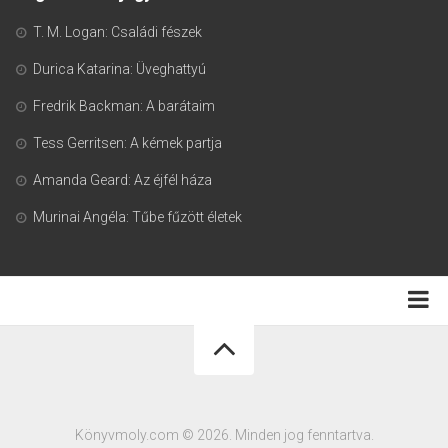
T. M. Logan: Családi fészek
Durica Katarina: Üveghattyú
Fredrik Backman: A barátaim
Tess Gerritsen: A kémek partja
Amanda Geard: Az éjfél háza
Murinai Angéla: Tűbe fűzött életek
Adatkezelési tájékoztató
Könyvmoly.com © 2026. Minden jog fenntartva.