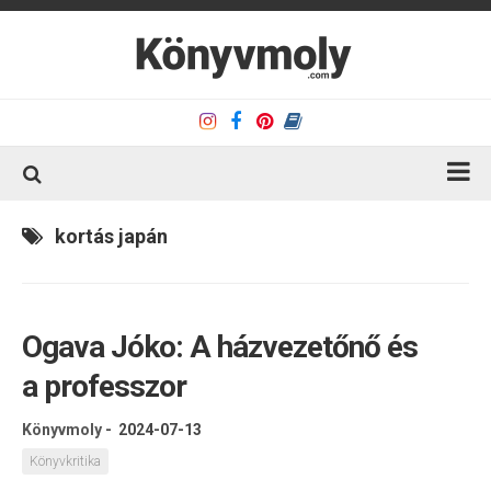
Kezdőlap
kortás japán
Könyvkritika
Könyvajánló
Ogava Jóko: A házvezetőnő és
Kapcsolat
a professzor
Olvasó sarok
Könyveim
Könyvmoly
-
2024-07-13
Rólam
Könyvkritika