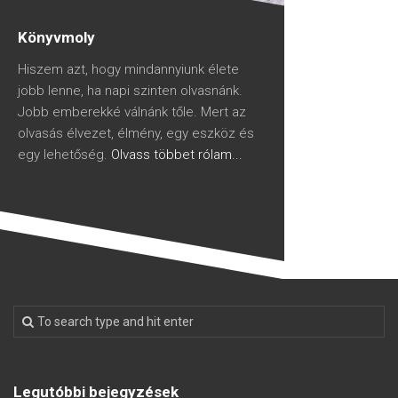
Könyvmoly
Hiszem azt, hogy mindannyiunk élete
jobb lenne, ha napi szinten olvasnánk.
Jobb emberekké válnánk tőle. Mert az
olvasás élvezet, élmény, egy eszköz és
egy lehetőség.
Olvass többet rólam...
Legutóbbi bejegyzések