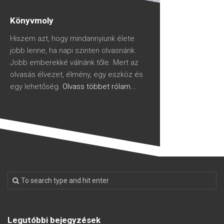
Könyvmoly
Hiszem azt, hogy mindannyiunk élete
jobb lenne, ha napi szinten olvasnánk.
Jobb emberekké válnánk tőle. Mert az
olvasás élvezet, élmény, egy eszköz és
egy lehetőség.
Olvass többet rólam...
Legutóbbi bejegyzések