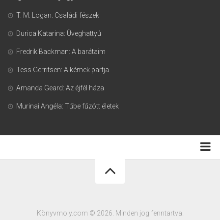
T. M. Logan: Családi fészek
Durica Katarina: Üveghattyú
Fredrik Backman: A barátaim
Tess Gerritsen: A kémek partja
Amanda Geard: Az éjfél háza
Murinai Angéla: Tűbe fűzött életek
Adatkezelési tájékoztató
Könyvmoly.com © 2026. Minden jog fenntartva.