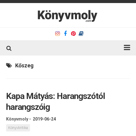
Kezdőlap
Kőszeg
Könyvkritika
Könyvajánló
Kapa Mátyás: Harangszótól
Kapcsolat
harangszóig
Olvasó sarok
Könyveim
Könyvmoly
-
2019-06-24
Rólam
Könyvkritika