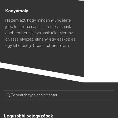
Könyvmoly
Hiszem azt, hogy mindannyiunk élete
jobb lenne, ha napi szinten olvasnánk.
Jobb emberekké válnánk tőle. Mert az
olvasás élvezet, élmény, egy eszköz és
egy lehetőség.
Olvass többet rólam...
Legutóbbi bejegyzések