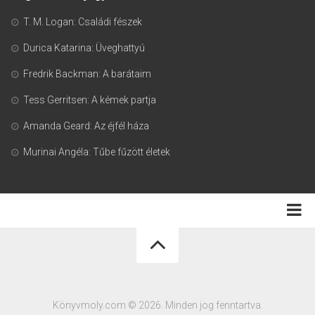
T. M. Logan: Családi fészek
Durica Katarina: Üveghattyú
Fredrik Backman: A barátaim
Tess Gerritsen: A kémek partja
Amanda Geard: Az éjfél háza
Murinai Angéla: Tűbe fűzött életek
Adatkezelési tájékoztató
Könyvmoly.com © 2026. Minden jog fenntartva.