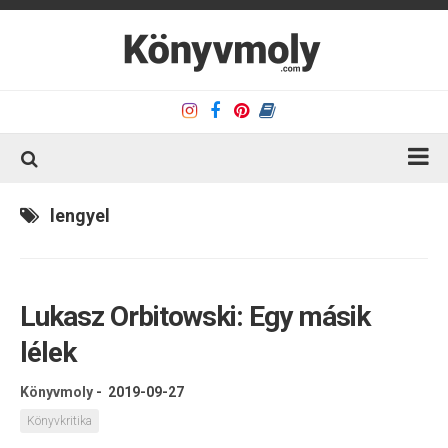
Kezdőlap
lengyel
Könyvkritika
Könyvajánló
Lukasz Orbitowski: Egy másik
Kapcsolat
lélek
Olvasó sarok
Könyveim
Könyvmoly
-
2019-09-27
Rólam
Könyvkritika