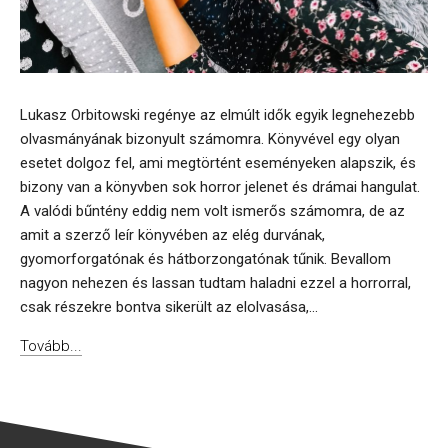
Lukasz Orbitowski regénye az elmúlt idők egyik legnehezebb
olvasmányának bizonyult számomra. Könyvével egy olyan
esetet dolgoz fel, ami megtörtént eseményeken alapszik, és
bizony van a könyvben sok horror jelenet és drámai hangulat.
A valódi bűntény eddig nem volt ismerős számomra, de az
amit a szerző leír könyvében az elég durvának,
gyomorforgatónak és hátborzongatónak tűnik. Bevallom
nagyon nehezen és lassan tudtam haladni ezzel a horrorral,
csak részekre bontva sikerült az elolvasása,...
Tovább...