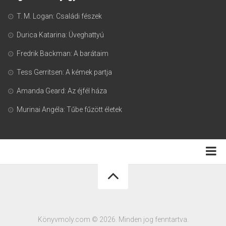
T. M. Logan: Családi fészek
Durica Katarina: Üveghattyú
Fredrik Backman: A barátaim
Tess Gerritsen: A kémek partja
Amanda Geard: Az éjfél háza
Murinai Angéla: Tűbe fűzött életek
Adatkezelési tájékoztató
Könyvmoly.com © 2026. Minden jog fenntartva.