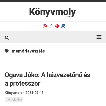
Kezdőlap
memóriavesztés
Könyvkritika
Könyvajánló
Ogava Jóko: A házvezetőnő és
Kapcsolat
a professzor
Olvasó sarok
Könyveim
Könyvmoly
-
2024-07-13
Rólam
Könyvkritika