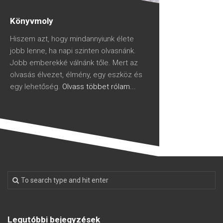
Könyvmoly
Hiszem azt, hogy mindannyiunk élete
jobb lenne, ha napi szinten olvasnánk.
Jobb emberekké válnánk tőle. Mert az
olvasás élvezet, élmény, egy eszköz és
egy lehetőség.
Olvass többet rólam...
Legutóbbi bejegyzések