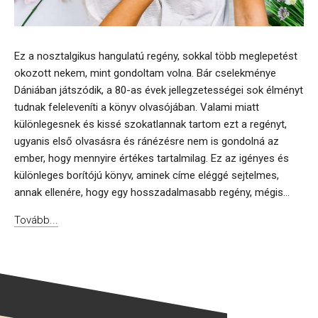
Ez a nosztalgikus hangulatú regény, sokkal több meglepetést
okozott nekem, mint gondoltam volna. Bár cselekménye
Dániában játszódik, a 80-as évek jellegzetességei sok élményt
tudnak feleleveníti a könyv olvasójában. Valami miatt
különlegesnek és kissé szokatlannak tartom ezt a regényt,
ugyanis első olvasásra és ránézésre nem is gondolná az
ember, hogy mennyire értékes tartalmilag. Ez az igényes és
különleges borítójú könyv, aminek címe eléggé sejtelmes,
annak ellenére, hogy egy hosszadalmasabb regény, mégis...
Tovább...