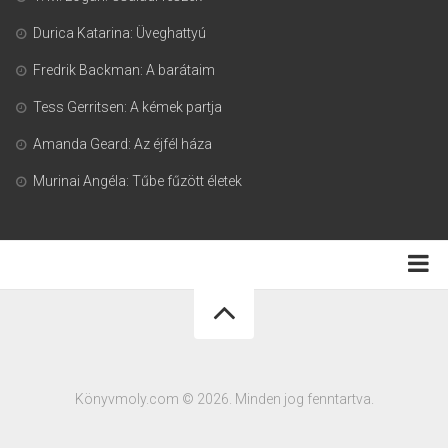
Durica Katarina: Üveghattyú
Fredrik Backman: A barátaim
Tess Gerritsen: A kémek partja
Amanda Geard: Az éjfél háza
Murinai Angéla: Tűbe fűzött életek
Adatkezelési tájékoztató
Könyvmoly.com © 2026. Minden jog fenntartva.