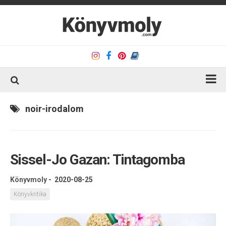
Kezdőlap
noir-irodalom
Könyvkritika
Könyvajánló
Sissel-Jo Gazan: Tintagomba
Kapcsolat
Olvasó sarok
Könyvmoly
-
2020-08-25
Könyveim
Könyvkritika
Rólam