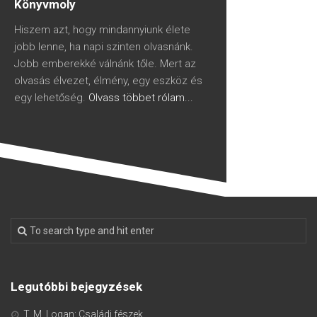
Könyvmoly
Hiszem azt, hogy mindannyiunk élete
jobb lenne, ha napi szinten olvasnánk.
Jobb emberekké válnánk tőle. Mert az
olvasás élvezet, élmény, egy eszköz és
egy lehetőség.
Olvass többet rólam...
Legutóbbi bejegyzések
T. M. Logan: Családi fészek