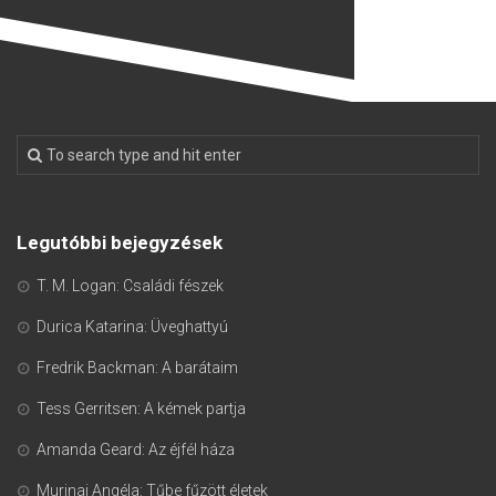
Legutóbbi bejegyzések
T. M. Logan: Családi fészek
Durica Katarina: Üveghattyú
Fredrik Backman: A barátaim
Tess Gerritsen: A kémek partja
Amanda Geard: Az éjfél háza
Murinai Angéla: Tűbe fűzött életek