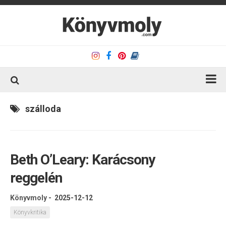
Kezdőlap
szálloda
Könyvkritika
Könyvajánló
Beth O’Leary: Karácsony
Kapcsolat
reggelén
Olvasó sarok
Könyveim
Könyvmoly
-
2025-12-12
Rólam
Könyvkritika