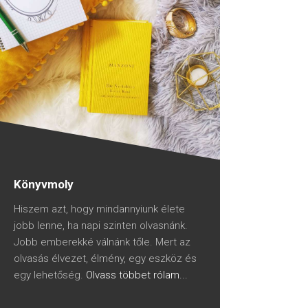
Könyvmoly
Hiszem azt, hogy mindannyiunk élete
jobb lenne, ha napi szinten olvasnánk.
Jobb emberekké válnánk tőle. Mert az
olvasás élvezet, élmény, egy eszköz és
egy lehetőség.
Olvass többet rólam...