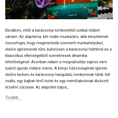
Bevallom, ettől a karácsonyi történetétől sokkal többet
vártam. Az alaptéma, két rivális munkatárs, akik kénytelenek
összefogni, hogy megmentsék szeretett munkahelyüket,
elsőre ígéretesnek tűnt, különösen a karácsonyi háttérrel és a
klasszikus ellenségekből szerelmesek dinamika
lehetőségével. Azonban nálam a megvalósítás sajnos nem
tudott igazán mélyre menni. A könyv fülszövegének ígérete
elsőre kedves és karácsonyi hangulatú romkomnak tűnik: két
rivális, egy bajban lévő hotel és egy mentőakciónak álcázott
érzelmi zűrzavar. Az alapötlet bájos,...
Tovább...