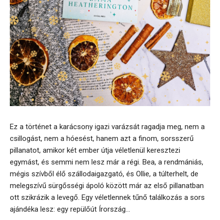
Ez a történet a karácsony igazi varázsát ragadja meg, nem a
csillogást, nem a hóesést, hanem azt a finom, sorsszerű
pillanatot, amikor két ember útja véletlenül keresztezi
egymást, és semmi nem lesz már a régi. Bea, a rendmániás,
mégis szívből élő szállodaigazgató, és Ollie, a túlterhelt, de
melegszívű sürgősségi ápoló között már az első pillanatban
ott szikrázik a levegő. Egy véletlennek tűnő találkozás a sors
ajándéka lesz: egy repülőút Írország...