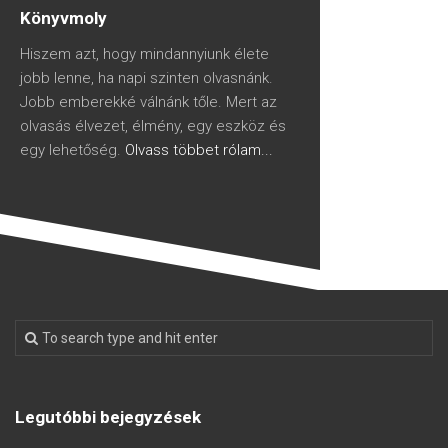
Könyvmoly
Hiszem azt, hogy mindannyiunk élete
jobb lenne, ha napi szinten olvasnánk.
Jobb emberekké válnánk tőle. Mert az
olvasás élvezet, élmény, egy eszköz és
egy lehetőség.
Olvass többet rólam...
Legutóbbi bejegyzések