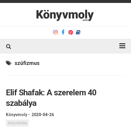
Kezdőlap
szúfizmus
Könyvkritika
Könyvajánló
Elif Shafak: A szerelem 40
Kapcsolat
szabálya
Olvasó sarok
Könyveim
Könyvmoly
-
2020-04-26
Rólam
Könyvkritika