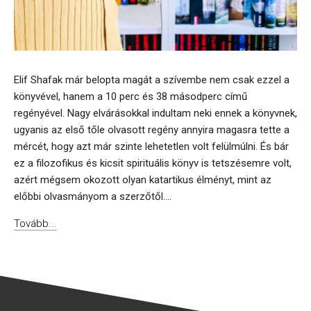
Elif Shafak már belopta magát a szívembe nem csak ezzel a
könyvével, hanem a 10 perc és 38 másodperc című
regényével. Nagy elvárásokkal indultam neki ennek a könyvnek,
ugyanis az első tőle olvasott regény annyira magasra tette a
mércét, hogy azt már szinte lehetetlen volt felülmúlni. És bár
ez a filozofikus és kicsit spirituális könyv is tetszésemre volt,
azért mégsem okozott olyan katartikus élményt, mint az
előbbi olvasmányom a szerzőtől....
Tovább...