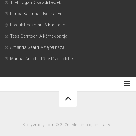
T. M. Logan: Családi fészek
Durica Katarina: Üveghattyú
Fredrik Backman: A barátaim
Tess Gerritsen: A kémek partja
Amanda Geard: Az éjfél háza
Murinai Angéla: Tűbe fűzött életek
Adatkezelési tájékoztató
Könyvmoly.com © 2026. Minden jog fenntartva.