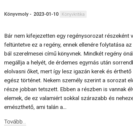
Könyvmoly
-
2023-01-10
Könyvkritika
Bár nem kifejezetten egy regénysorozat részeként 
feltüntetve ez a regény, ennek ellenére folytatása a
bál szerelmesei című könyvnek. Mindkét regény önál
megállja a helyét, de érdemes egymás után sorren
elolvasni őket, mert így lesz igazán kerek és érthető
egész történet. Nekem személy szerint a sorozat el
része jobban tetszett. Ebben a részben is vannak é
elemek, de ez valamiért sokkal szárazabb és nehe
emészthető, ami talán a...
Tovább...