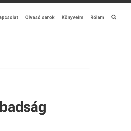
apcsolat
Olvasó sarok
Könyveim
Rólam
abadság