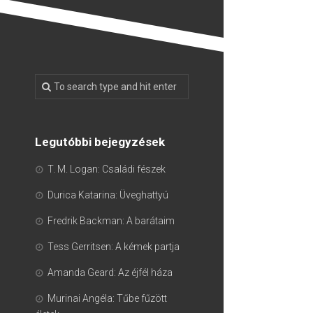
Legutóbbi bejegyzések
T. M. Logan: Családi fészek
Durica Katarina: Üveghattyú
Fredrik Backman: A barátaim
Tess Gerritsen: A kémek partja
Amanda Geard: Az éjfél háza
Murinai Angéla: Tűbe fűzött