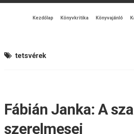
Kezdőlap
Könyvkritika
Könyvajánló
K
tetsvérek
Fábián Janka: A sz
szerelmesei