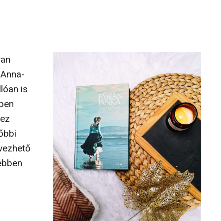
van
z Anna-
lóan is
dben
 ez
őbbi
lvezhető
zebben