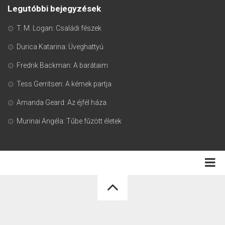
Legutóbbi bejegyzések
T. M. Logan: Családi fészek
Durica Katarina: Üveghattyú
Fredrik Backman: A barátaim
Tess Gerritsen: A kémek partja
Amanda Geard: Az éjfél háza
Murinai Angéla: Tűbe fűzött életek
Adatkezelési tájékoztató