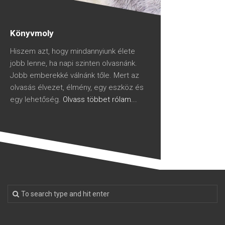
Könyvmoly
Hiszem azt, hogy mindannyiunk élete
jobb lenne, ha napi szinten olvasnánk.
Jobb emberekké válnánk tőle. Mert az
olvasás élvezet, élmény, egy eszköz és
egy lehetőség.
Olvass többet rólam...