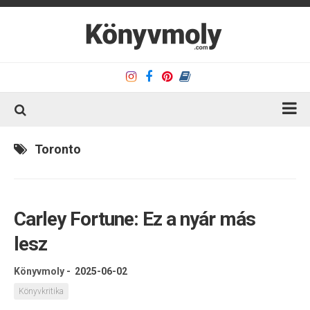
Kezdőlap
Toronto
Könyvkritika
Könyvajánló
Carley Fortune: Ez a nyár más
Kapcsolat
lesz
Olvasó sarok
Könyveim
Könyvmoly
-
2025-06-02
Rólam
Könyvkritika