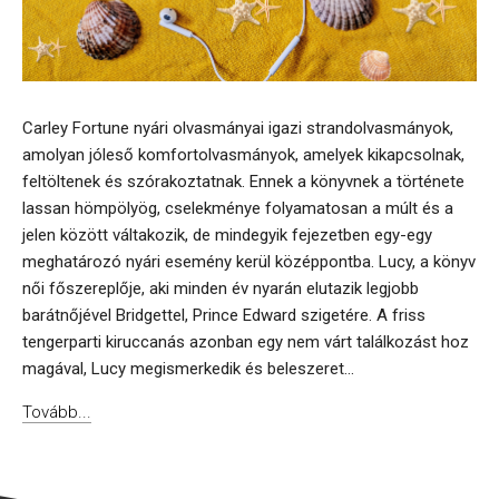
Carley Fortune nyári olvasmányai igazi strandolvasmányok,
amolyan jóleső komfortolvasmányok, amelyek kikapcsolnak,
feltöltenek és szórakoztatnak. Ennek a könyvnek a története
lassan hömpölyög, cselekménye folyamatosan a múlt és a
jelen között váltakozik, de mindegyik fejezetben egy-egy
meghatározó nyári esemény kerül középpontba. Lucy, a könyv
női főszereplője, aki minden év nyarán elutazik legjobb
barátnőjével Bridgettel, Prince Edward szigetére. A friss
tengerparti kiruccanás azonban egy nem várt találkozást hoz
magával, Lucy megismerkedik és beleszeret...
Tovább...