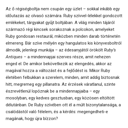
Az ő régiségboltja nem csupán egy üzlet – sokkal inkább egy
időutazás az olvasó számára. Ruby szívvel-lélekkel gondozott
emlékeket, tárgyakat gyűjt boltjában. A világ minden tájáról
származó régi kincsek sorakoznak a polcokon, amelyeket
Ruby gondosan restaurál, miközben minden darab történetén
elmereng. Bár szíve mélyén egy hangulatos kis könyvesboltról
álmodik, jelenlegi munkája – az édesanyjától örökölt
Ruby’s
Antiques
– a mindennapjai szerves része, amit nehezen
enged el. De amikor bekövetkezik az elengedés, akkor az
magával hozza a változást és a fejlődést is. Mikor Ruby
életében felbukkan a szerelem, minden, amit addig biztosnak
hitt, megremeg egy pillanatra. Az érzések váratlanul, szinte
észrevétlenül lopóznak be a mindennapjaiba – egy
mosolyban, egy kedves gesztusban, egy közösen eltöltött
délutánban. De Ruby szívében ott él a múlt bizonytalansága, a
csalódástól való félelem, és a kérdés: megengedheti-e
magának, hogy újra bízzon?