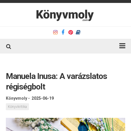
Kezdőlap
Könyvkritika
Manuela Inusa: A varázslatos
Könyvajánló
régiségbolt
Kapcsolat
Könyvmoly
-
2025-06-19
Olvasó sarok
Könyvkritika
Könyveim
Rólam