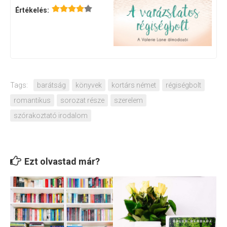
Értékelés:
Tags:
barátság
könyvek
kortárs német
régiségbolt
romantikus
sorozat része
szerelem
szórakoztató irodalom
Ezt olvastad már?