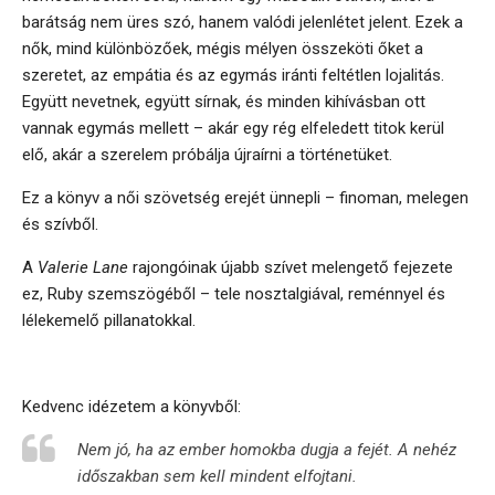
barátság nem üres szó, hanem valódi jelenlétet jelent. Ezek a
nők, mind különbözőek, mégis mélyen összeköti őket a
szeretet, az empátia és az egymás iránti feltétlen lojalitás.
Együtt nevetnek, együtt sírnak, és minden kihívásban ott
vannak egymás mellett – akár egy rég elfeledett titok kerül
elő, akár a szerelem próbálja újraírni a történetüket.
Ez a könyv a női szövetség erejét ünnepli – finoman, melegen
és szívből.
A
Valerie Lane
rajongóinak újabb szívet melengető fejezete
ez, Ruby szemszögéből – tele nosztalgiával, reménnyel és
lélekemelő pillanatokkal.
Kedvenc idézetem a könyvből:
Nem jó, ha az ember homokba dugja a fejét.
A nehéz
időszakban sem kell mindent elfojtani.