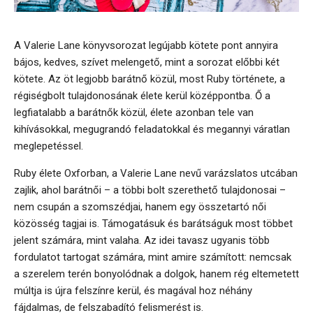
A Valerie Lane könyvsorozat legújabb kötete pont annyira
bájos, kedves, szívet melengető, mint a sorozat előbbi két
kötete. Az öt legjobb barátnő közül, most Ruby története, a
régiségbolt tulajdonosának élete kerül középpontba. Ő a
legfiatalabb a barátnők közül, élete azonban tele van
kihívásokkal, megugrandó feladatokkal és megannyi váratlan
meglepetéssel.
Ruby élete Oxforban, a Valerie Lane nevű varázslatos utcában
zajlik, ahol barátnői – a többi bolt szerethető tulajdonosai –
nem csupán a szomszédjai, hanem egy összetartó női
közösség tagjai is. Támogatásuk és barátságuk most többet
jelent számára, mint valaha. Az idei tavasz ugyanis több
fordulatot tartogat számára, mint amire számított: nemcsak
a szerelem terén bonyolódnak a dolgok, hanem rég eltemetett
múltja is újra felszínre kerül, és magával hoz néhány
fájdalmas, de felszabadító felismerést is.