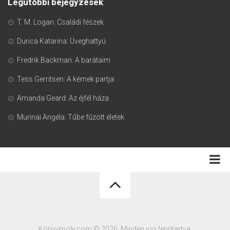
Legutóbbi bejegyzések
T. M. Logan: Családi fészek
Durica Katarina: Üveghattyú
Fredrik Backman: A barátaim
Tess Gerritsen: A kémek partja
Amanda Geard: Az éjfél háza
Murinai Angéla: Tűbe fűzött életek
Adatkezelési tájékoztató
Könyvmoly.com © 2026. Minden jog fenntartva.