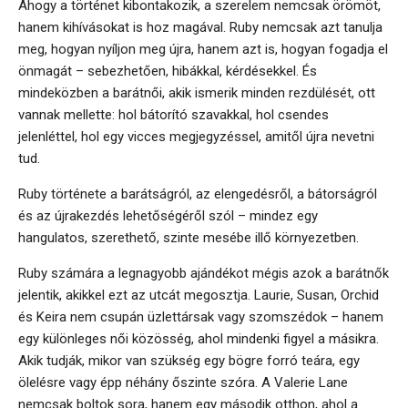
Ahogy a történet kibontakozik, a szerelem nemcsak örömöt,
hanem kihívásokat is hoz magával. Ruby nemcsak azt tanulja
meg, hogyan nyíljon meg újra, hanem azt is, hogyan fogadja el
önmagát – sebezhetően, hibákkal, kérdésekkel. És
mindeközben a barátnői, akik ismerik minden rezdülését, ott
vannak mellette: hol bátorító szavakkal, hol csendes
jelenléttel, hol egy vicces megjegyzéssel, amitől újra nevetni
tud.
Ruby története a barátságról, az elengedésről, a bátorságról
és az újrakezdés lehetőségéről szól – mindez egy
hangulatos, szerethető, szinte mesébe illő környezetben.
Ruby számára a legnagyobb ajándékot mégis azok a barátnők
jelentik, akikkel ezt az utcát megosztja. Laurie, Susan, Orchid
és Keira nem csupán üzlettársak vagy szomszédok – hanem
egy különleges női közösség, ahol mindenki figyel a másikra.
Akik tudják, mikor van szükség egy bögre forró teára, egy
ölelésre vagy épp néhány őszinte szóra. A Valerie Lane
nemcsak boltok sora, hanem egy második otthon, ahol a