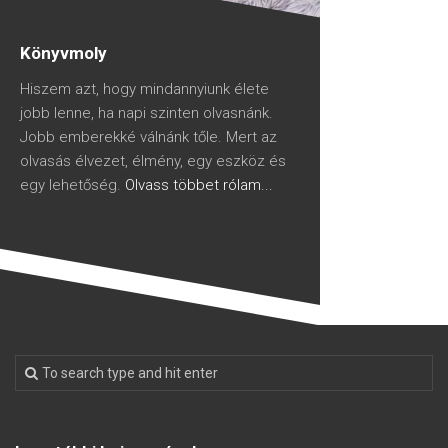
Könyvmoly
Hiszem azt, hogy mindannyiunk élete
jobb lenne, ha napi szinten olvasnánk.
Jobb emberekké válnánk tőle. Mert az
olvasás élvezet, élmény, egy eszköz és
egy lehetőség.
Olvass többet rólam...