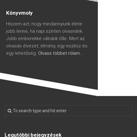
Könyvmoly
Hiszem azt, hogy mindannyiunk élete
jobb lenne, ha napi szinten olvasnánk.
Jobb emberekké válnánk tőle. Mert az
olvasás élvezet, élmény, egy eszköz és
egy lehetőség.
Olvass többet rólam...
Legutóbbi bejegyzések