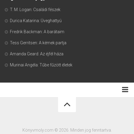
T. M. Logan: Családi fészek
Durica Katarina: Üveghattyú
Fredrik Backman: A barátaim
Tess Gerritsen: A kémek partja
Amanda Geard: Az éjfél háza
Murinai Angéla: Tűbe fűzött életek
Adatkezelési tájékoztató
Könyvmoly.com © 2026. Minden jog fenntartva.