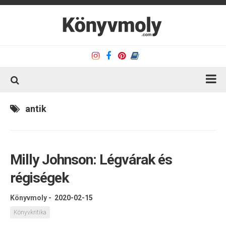
Kezdőlap
antik
Könyvkritika
Könyvajánló
Milly Johnson: Légvárak és
Kapcsolat
régiségek
Olvasó sarok
Könyveim
Könyvmoly
-
2020-02-15
Rólam
Könyvkritika