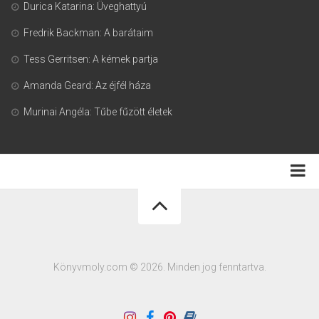
Durica Katarina: Üveghattyú
Fredrik Backman: A barátaim
Tess Gerritsen: A kémek partja
Amanda Geard: Az éjfél háza
Murinai Angéla: Tűbe fűzött életek
Adatkezelési tájékoztató
Könyvmoly.com © 2026. Minden jog fenntartva.