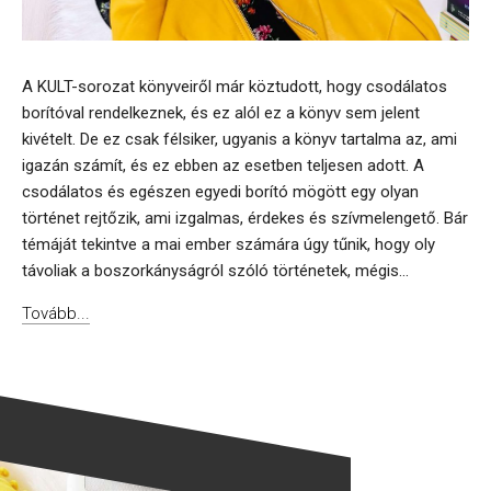
A KULT-sorozat könyveiről már köztudott, hogy csodálatos
borítóval rendelkeznek, és ez alól ez a könyv sem jelent
kivételt. De ez csak félsiker, ugyanis a könyv tartalma az, ami
igazán számít, és ez ebben az esetben teljesen adott. A
csodálatos és egészen egyedi borító mögött egy olyan
történet rejtőzik, ami izgalmas, érdekes és szívmelengető. Bár
témáját tekintve a mai ember számára úgy tűnik, hogy oly
távoliak a boszorkányságról szóló történetek, mégis...
Tovább...