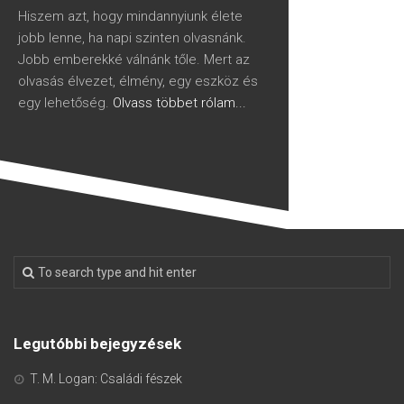
Hiszem azt, hogy mindannyiunk élete
jobb lenne, ha napi szinten olvasnánk.
Jobb emberekké válnánk tőle. Mert az
olvasás élvezet, élmény, egy eszköz és
egy lehetőség.
Olvass többet rólam...
Legutóbbi bejegyzések
T. M. Logan: Családi fészek