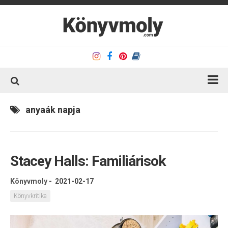
Kezdőlap
anyaák napja
Könyvkritika
Könyvajánló
Stacey Halls: Familiárisok
Kapcsolat
Olvasó sarok
Könyvmoly
-
2021-02-17
Könyveim
Könyvkritika
Rólam