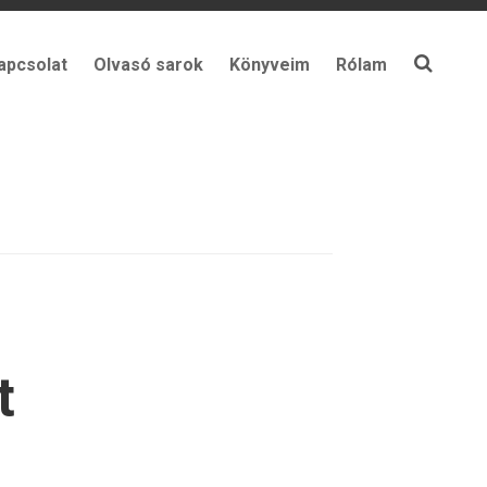
apcsolat
Olvasó sarok
Könyveim
Rólam
t