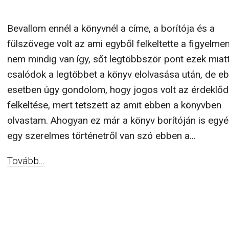
Bevallom ennél a könyvnél a címe, a borítója és a
fülszövege volt az ami egyből felkeltette a figyelme
nem mindig van így, sőt legtöbbször pont ezek miat
csalódok a legtöbbet a könyv elolvasása után, de e
esetben úgy gondolom, hogy jogos volt az érdeklő
felkeltése, mert tetszett az amit ebben a könyvben
olvastam. Ahogyan ez már a könyv borítóján is egyé
egy szerelmes történetről van szó ebben a...
Tovább...