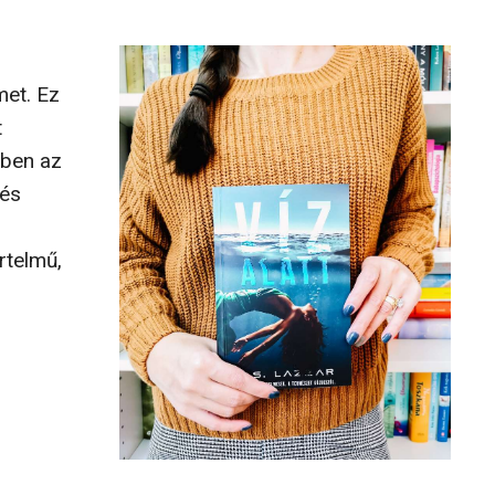
met. Ez
t
bben az
dés
rtelmű,