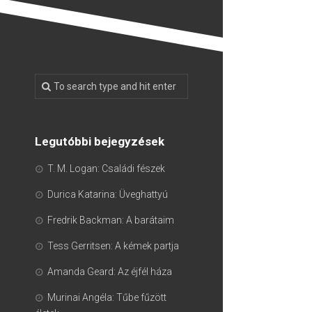
Legutóbbi bejegyzések
T. M. Logan: Családi fészek
Durica Katarina: Üveghattyú
Fredrik Backman: A barátaim
Tess Gerritsen: A kémek partja
Amanda Geard: Az éjfél háza
Murinai Angéla: Tűbe fűzött