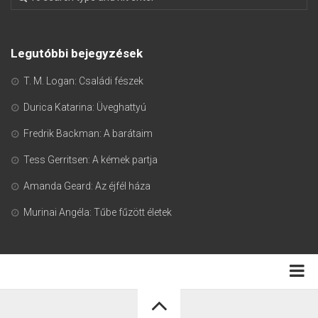
Legutóbbi bejegyzések
T. M. Logan: Családi fészek
Durica Katarina: Üveghattyú
Fredrik Backman: A barátaim
Tess Gerritsen: A kémek partja
Amanda Geard: Az éjfél háza
Murinai Angéla: Tűbe fűzött életek
Adatkezelési tájékoztató