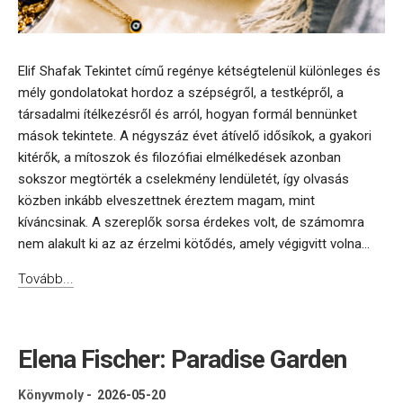
Elif Shafak Tekintet című regénye kétségtelenül különleges és
mély gondolatokat hordoz a szépségről, a testképről, a
társadalmi ítélkezésről és arról, hogyan formál bennünket
mások tekintete. A négyszáz évet átívelő idősíkok, a gyakori
kitérők, a mítoszok és filozófiai elmélkedések azonban
sokszor megtörték a cselekmény lendületét, így olvasás
közben inkább elveszettnek éreztem magam, mint
kíváncsinak. A szereplők sorsa érdekes volt, de számomra
nem alakult ki az az érzelmi kötődés, amely végigvitt volna...
Tovább...
Elena Fischer: Paradise Garden
Könyvmoly
-
2026-05-20