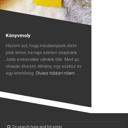
Könyvmoly
Hiszem azt, hogy mindannyiunk élete
jobb lenne, ha napi szinten olvasnánk.
Jobb emberekké válnánk tőle. Mert az
olvasás élvezet, élmény, egy eszköz és
egy lehetőség.
Olvass többet rólam...