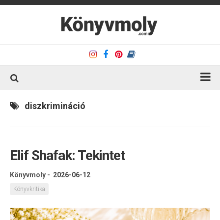
Kezdőlap
diszkrimináció
Könyvkritika
Könyvajánló
Elif Shafak: Tekintet
Kapcsolat
Olvasó sarok
Könyvmoly
-
2026-06-12
Könyveim
Könyvkritika
Rólam