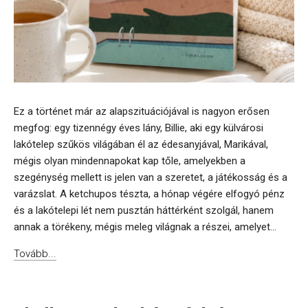
Ez a történet már az alapszituációjával is nagyon erősen
megfog: egy tizennégy éves lány, Billie, aki egy külvárosi
lakótelep szűkös világában él az édesanyjával, Marikával,
mégis olyan mindennapokat kap tőle, amelyekben a
szegénység mellett is jelen van a szeretet, a játékosság és a
varázslat. A ketchupos tészta, a hónap végére elfogyó pénz
és a lakótelepi lét nem pusztán háttérként szolgál, hanem
annak a törékeny, mégis meleg világnak a részei, amelyet...
Tovább...