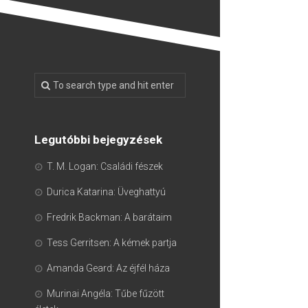
Legutóbbi bejegyzések
T. M. Logan: Családi fészek
Durica Katarina: Üveghattyú
Fredrik Backman: A barátaim
Tess Gerritsen: A kémek partja
Amanda Geard: Az éjfél háza
Murinai Angéla: Tűbe fűzött