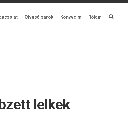
apcsolat
Olvasó sarok
Könyveim
Rólam
bzett lelkek