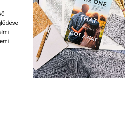
ső
jlődése
elmi
temi