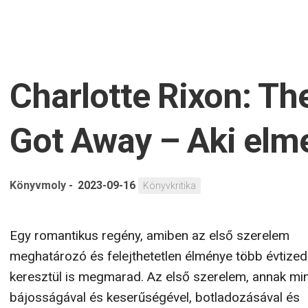
Charlotte Rixon: Th
Got Away – Aki elm
Könyvmoly
-
2023-09-16
Könyvkritika
Egy romantikus regény, amiben az első szerelem
meghatározó és felejthetetlen élménye több évtize
keresztül is megmarad. Az első szerelem, annak mi
bájosságával és keserűségével, botladozásával és