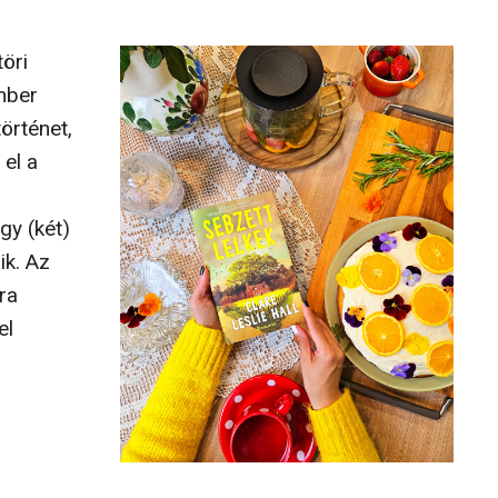
öri
mber
örténet,
el a
y (két)
ik. Az
jra
el