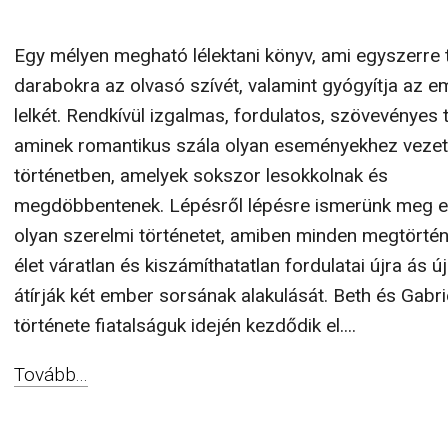
Egy mélyen megható lélektani könyv, ami egyszerre t
darabokra az olvasó szívét, valamint gyógyítja az e
lelkét. Rendkívül izgalmas, fordulatos, szövevényes t
aminek romantikus szála olyan eseményekhez vezet 
történetben, amelyek sokszor lesokkolnak és
megdöbbentenek. Lépésről lépésre ismerünk meg eg
olyan szerelmi történetet, amiben minden megtörtén
élet váratlan és kiszámíthatatlan fordulatai újra ás ú
átírják két ember sorsának alakulását. Beth és Gabri
története fiatalságuk idején kezdődik el....
Tovább...