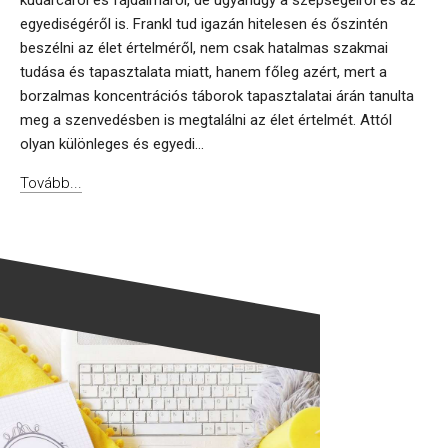
kudarcáról és fájdalmáról, de ugyanúgy a szépségeiről és az
egyediségéről is. Frankl tud igazán hitelesen és őszintén
beszélni az élet értelméről, nem csak hatalmas szakmai
tudása és tapasztalata miatt, hanem főleg azért, mert a
borzalmas koncentrációs táborok tapasztalatai árán tanulta
meg a szenvedésben is megtalálni az élet értelmét. Attól
olyan különleges és egyedi...
Tovább...