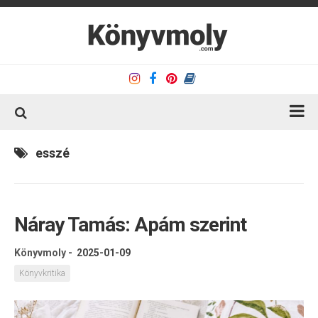
Kezdőlap
esszé
Könyvkritika
Könyvajánló
Náray Tamás: Apám szerint
Kapcsolat
Olvasó sarok
Könyvmoly
-
2025-01-09
Könyveim
Könyvkritika
Rólam