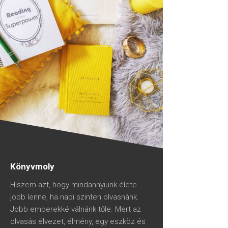
Könyvmoly
Hiszem azt, hogy mindannyiunk élete
jobb lenne, ha napi szinten olvasnánk.
Jobb emberekké válnánk tőle. Mert az
olvasás élvezet, élmény, egy eszköz és