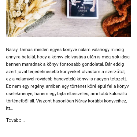
Náray Tamás minden egyes könyve nálam valahogy mindig
annyira betalál, hogy a könyv elolvasása után is még sok ideig
bennen maradnak a könyv fontosabb gondolatai. Bár eddig
azért jóval terjedelmesebb könyveket olvastam a szerzőtől,
ez a valamivel rövidebb hangvételű könyv is nagyon tetszett.
Ez nem egy regény, amiben egy történet köré épül fel a könyv
cselekménye, hanem egyfajta elbeszélés, ami több különálló
történetből áll. Viszont hasonlóan Náray korábbi könyveihez,
itt...
Tovább...