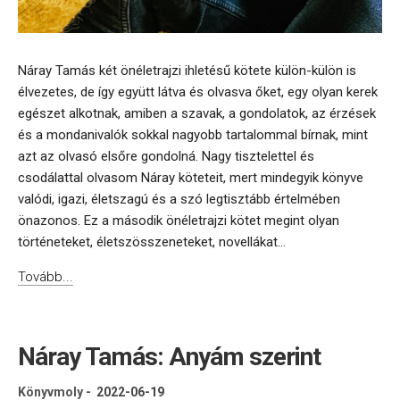
Náray Tamás két önéletrajzi ihletésű kötete külön-külön is
élvezetes, de így együtt látva és olvasva őket, egy olyan kerek
egészet alkotnak, amiben a szavak, a gondolatok, az érzések
és a mondanivalók sokkal nagyobb tartalommal bírnak, mint
azt az olvasó elsőre gondolná. Nagy tisztelettel és
csodálattal olvasom Náray köteteit, mert mindegyik könyve
valódi, igazi, életszagú és a szó legtisztább értelmében
önazonos. Ez a második önéletrajzi kötet megint olyan
történeteket, életszösszeneteket, novellákat...
Tovább...
Náray Tamás: Anyám szerint
Könyvmoly
-
2022-06-19