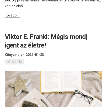
akik oly jó véleménnyel vélekednek erről a könyvről. Nekem ez
volt az első...
Tovább...
Viktor E. Frankl: Mégis mondj
igent az életre!
Könyvmoly
-
2021-01-23
Könyvkritika