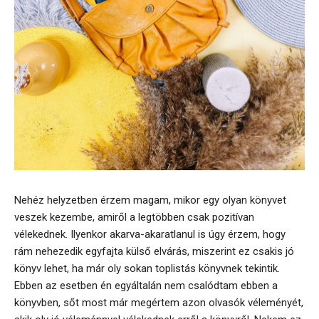
Nehéz helyzetben érzem magam, mikor egy olyan könyvet
veszek kezembe, amiről a legtöbben csak pozitívan
vélekednek. Ilyenkor akarva-akaratlanul is úgy érzem, hogy
rám nehezedik egyfajta külső elvárás, miszerint ez csakis jó
könyv lehet, ha már oly sokan toplistás könyvnek tekintik.
Ebben az esetben én egyáltalán nem csalódtam ebben a
könyvben, sőt most már megértem azon olvasók véleményét,