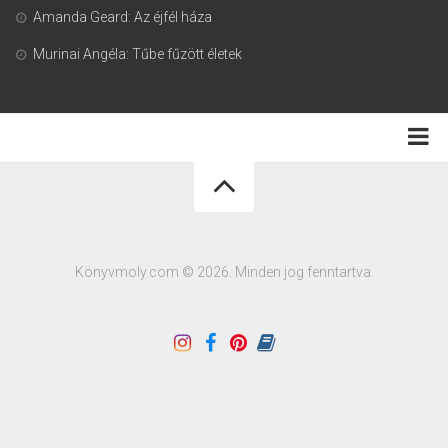
Amanda Geard: Az éjfél háza
Murinai Angéla: Tűbe fűzött életek
Adatkezelési tájékoztató
Könyvmoly.com © 2026. Minden jog fenntartva.