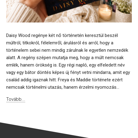
Daisy Wood regénye két nő történetén keresztül beszél
múltról, titkokról, félelemről, árulásról és arról, hogy a
történelem sebei nem mindig zárulnak le egyetlen nemzedék
alatt. A regény szépen mutatja meg, hogy a múlt nemcsak
emlék, hanem örökség is. Egy régi napló, egy elfeledett név
vagy egy bátor döntés képes új fényt vetni mindarra, amit egy
család addig igaznak hitt. Freya és Maddie története ezért
nemcsak történelmi utazás, hanem érzelmi nyomozás...
Tovább...