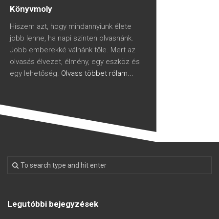
Könyvmoly
Hiszem azt, hogy mindannyiunk élete
jobb lenne, ha napi szinten olvasnánk.
Jobb emberekké válnánk tőle. Mert az
olvasás élvezet, élmény, egy eszköz és
egy lehetőség.
Olvass többet rólam...
Legutóbbi bejegyzések