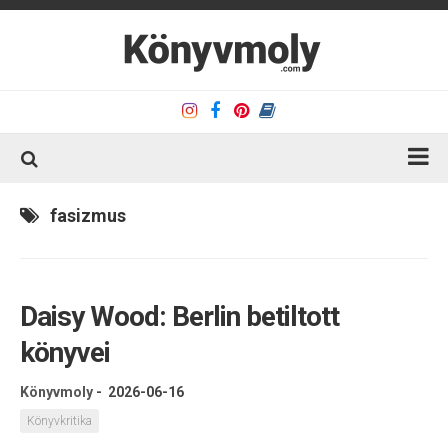
Kezdőlap
fasizmus
Könyvkritika
Könyvajánló
Daisy Wood: Berlin betiltott
Kapcsolat
könyvei
Olvasó sarok
Könyveim
Könyvmoly
-
2026-06-16
Rólam
Könyvkritika