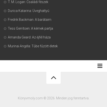
T. M. Logan: Családi fészek
Durica Katarina: Üveghattyú
Fredrik Backman: A barátaim
Tess Gerritsen: A kémek partja
Amanda Geard: Az éjfél háza
Murinai Angéla: Tűbe fűzött életek
Adatkezelési tájékoztató
Könyvmoly.com © 2026. Minden jog fenntartva.