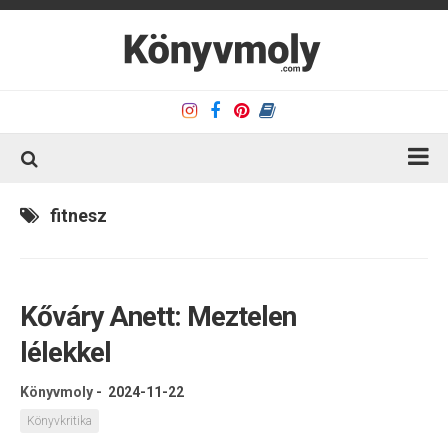
Kezdőlap
fitnesz
Könyvkritika
Könyvajánló
Kőváry Anett: Meztelen
Kapcsolat
lélekkel
Olvasó sarok
Könyveim
Könyvmoly
-
2024-11-22
Rólam
Könyvkritika