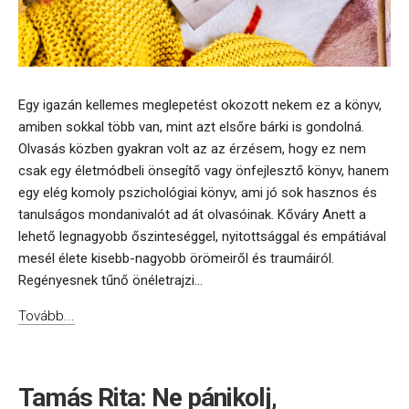
Egy igazán kellemes meglepetést okozott nekem ez a könyv,
amiben sokkal több van, mint azt elsőre bárki is gondolná.
Olvasás közben gyakran volt az az érzésem, hogy ez nem
csak egy életmódbeli önsegítő vagy önfejlesztő könyv, hanem
egy elég komoly pszichológiai könyv, ami jó sok hasznos és
tanulságos mondanivalót ad át olvasóinak. Kőváry Anett a
lehető legnagyobb őszinteséggel, nyitottsággal és empátiával
mesél élete kisebb-nagyobb örömeiről és traumáiról.
Regényesnek tűnő önéletrajzi...
Tovább...
Tamás Rita: Ne pánikolj,