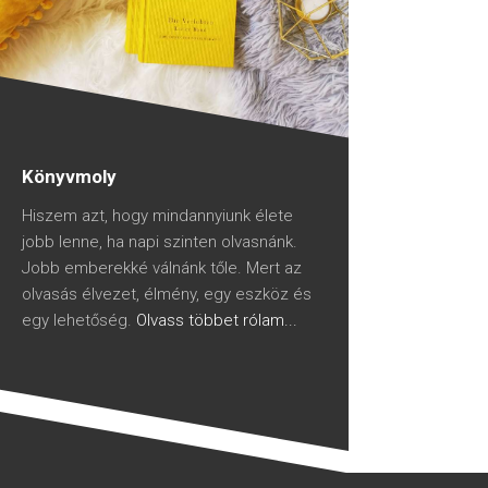
Könyvmoly
Hiszem azt, hogy mindannyiunk élete
jobb lenne, ha napi szinten olvasnánk.
Jobb emberekké válnánk tőle. Mert az
olvasás élvezet, élmény, egy eszköz és
egy lehetőség.
Olvass többet rólam...