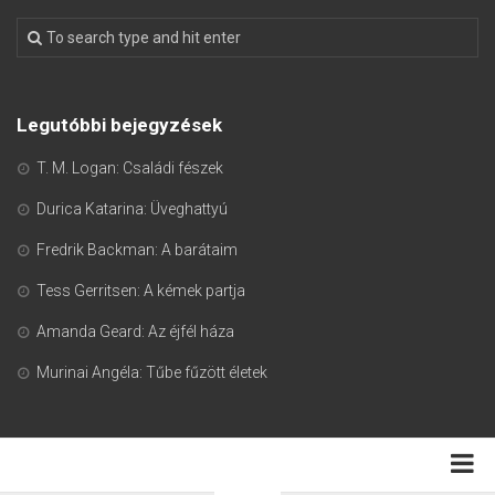
Legutóbbi bejegyzések
T. M. Logan: Családi fészek
Durica Katarina: Üveghattyú
Fredrik Backman: A barátaim
Tess Gerritsen: A kémek partja
Amanda Geard: Az éjfél háza
Murinai Angéla: Tűbe fűzött életek