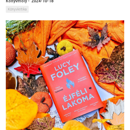
Könyvmoly
-
2024-10-18
Könyvkritika