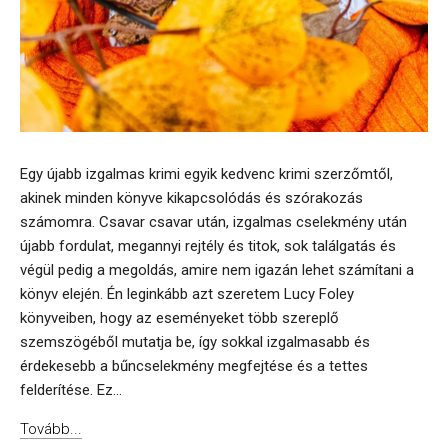
Egy újabb izgalmas krimi egyik kedvenc krimi szerzőmtől,
akinek minden könyve kikapcsolódás és szórakozás
számomra. Csavar csavar után, izgalmas cselekmény után
újabb fordulat, megannyi rejtély és titok, sok találgatás és
végül pedig a megoldás, amire nem igazán lehet számítani a
könyv elején. Én leginkább azt szeretem Lucy Foley
könyveiben, hogy az eseményeket több szereplő
szemszögéből mutatja be, így sokkal izgalmasabb és
érdekesebb a bűncselekmény megfejtése és a tettes
felderítése. Ez...
Tovább...