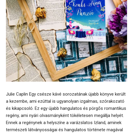
Julie Caplin Egy csésze kávé sorozatának újabb könyve került
a kezembe, ami ezúttal is ugyanolyan izgalmas, szórakozató
és kikapcsoló. Ez egy újabb hangulatos és pörgős romantikus
regény, ami nyári olvasmányként tökéletesen megállja helyét.
Ennek a regénynek a helyszíne a varázslatos Izland, aminek
természeti látványosságai és hangulatos története magával