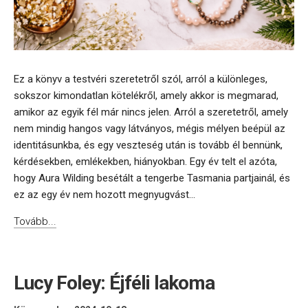
Ez a könyv a testvéri szeretetről szól, arról a különleges,
sokszor kimondatlan kötelékről, amely akkor is megmarad,
amikor az egyik fél már nincs jelen. Arról a szeretetről, amely
nem mindig hangos vagy látványos, mégis mélyen beépül az
identitásunkba, és egy veszteség után is tovább él bennünk,
kérdésekben, emlékekben, hiányokban. Egy év telt el azóta,
hogy Aura Wilding besétált a tengerbe Tasmania partjainál, és
ez az egy év nem hozott megnyugvást...
Tovább...
Lucy Foley: Éjféli lakoma