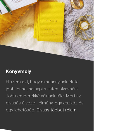
Könyvmoly
Hiszem azt, hogy mindannyiunk élete
jobb lenne, ha napi szinten olvasnánk.
Jobb emberekké válnánk tőle. Mert az
olvasás élvezet, élmény, egy eszköz és
egy lehetőség.
Olvass többet rólam...