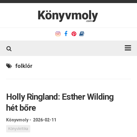
Kezdőlap
folklór
Könyvkritika
Könyvajánló
Holly Ringland: Esther Wilding
Kapcsolat
hét bőre
Olvasó sarok
Könyveim
Könyvmoly
-
2026-02-11
Rólam
Könyvkritika