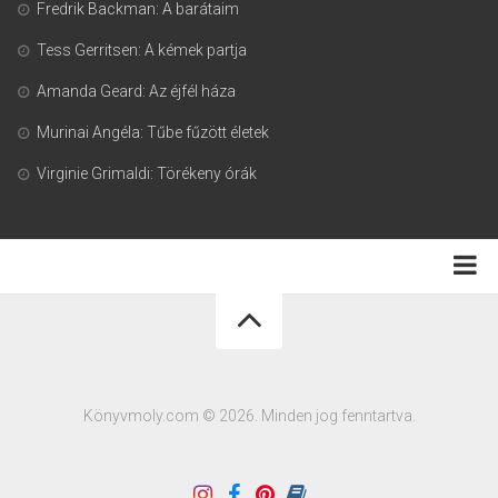
Fredrik Backman: A barátaim
Tess Gerritsen: A kémek partja
Amanda Geard: Az éjfél háza
Murinai Angéla: Tűbe fűzött életek
Virginie Grimaldi: Törékeny órák
Adatkezelési tájékoztató
Könyvmoly.com © 2026. Minden jog fenntartva.