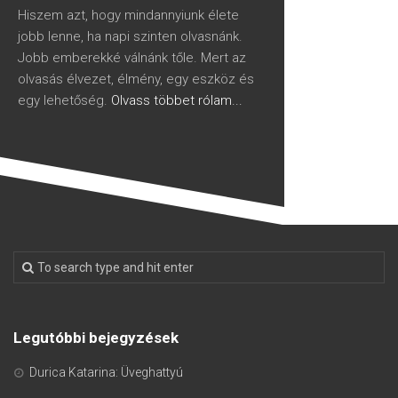
Hiszem azt, hogy mindannyiunk élete
jobb lenne, ha napi szinten olvasnánk.
Jobb emberekké válnánk tőle. Mert az
olvasás élvezet, élmény, egy eszköz és
egy lehetőség.
Olvass többet rólam...
Legutóbbi bejegyzések
Durica Katarina: Üveghattyú