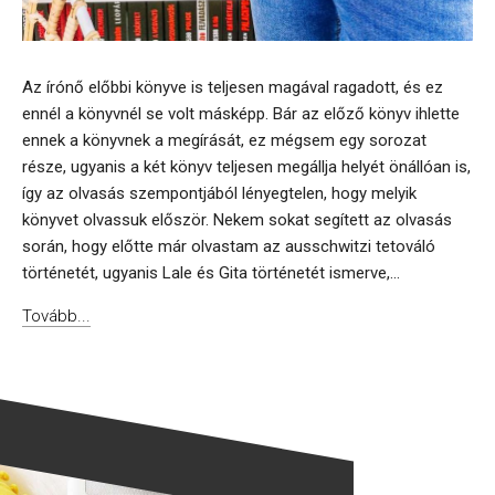
Az írónő előbbi könyve is teljesen magával ragadott, és ez
ennél a könyvnél se volt másképp. Bár az előző könyv ihlette
ennek a könyvnek a megírását, ez mégsem egy sorozat
része, ugyanis a két könyv teljesen megállja helyét önállóan is,
így az olvasás szempontjából lényegtelen, hogy melyik
könyvet olvassuk először. Nekem sokat segített az olvasás
során, hogy előtte már olvastam az ausschwitzi tetováló
történetét, ugyanis Lale és Gita történetét ismerve,...
Tovább...