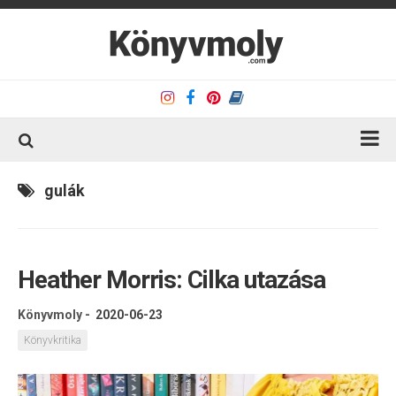
Kezdőlap
gulák
Könyvkritika
Könyvajánló
Heather Morris: Cilka utazása
Kapcsolat
Olvasó sarok
Könyvmoly
-
2020-06-23
Könyveim
Könyvkritika
Rólam