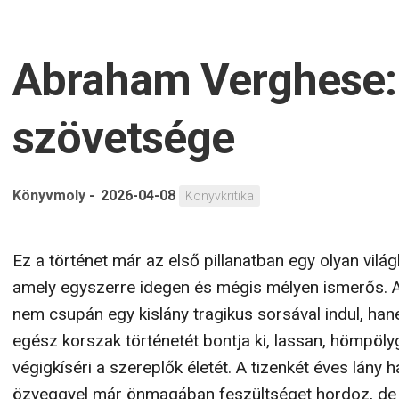
lehet az a hely, ahol először igazán látnak minket, és 
legnehezebb elveszíteni. És arról, hogy az anyaság..
Tovább...
Abraham Verghese: 
szövetsége
Könyvmoly
-
2026-04-08
Könyvkritika