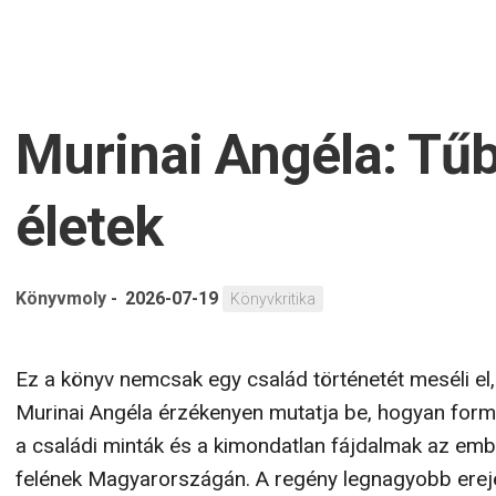
Murinai Angéla: Tűb
életek
Könyvmoly
-
2026-07-19
Könyvkritika
Ez a könyv nemcsak egy család történetét meséli el
Murinai Angéla érzékenyen mutatja be, hogyan formá
a családi minták és a kimondatlan fájdalmak az emb
felének Magyarországán. A regény legnagyobb ereje