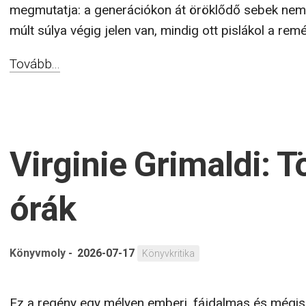
megmutatja: a generációkon át öröklődő sebek nem 
múlt súlya végig jelen van, mindig ott pislákol a remén
Tovább...
Virginie Grimaldi: 
órák
Könyvmoly
-
2026-07-17
Könyvkritika
Ez a regény egy mélyen emberi, fájdalmas és mégis