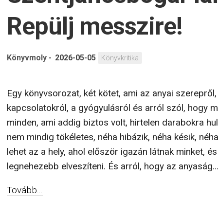
Kristin Hannah:
Szentjánosbogár lá
Repülj messzire!
Könyvmoly
-
2026-05-05
Könyvkritika
Egy könyvsorozat, két kötet, ami az anyai szerepről,
kapcsolatokról, a gyógyulásról és arról szól, hogy 
minden, ami addig biztos volt, hirtelen darabokra hull
nem mindig tökéletes, néha hibázik, néha késik, néh