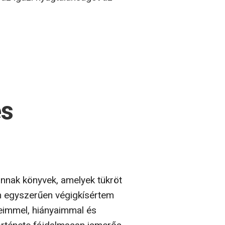
gba húzza be az olvasót,
 Abraham Verghese regénye
nem egy egész család, sőt egy
ően, akár a víz, amely
y házassága egy negyvenéves
az igazi nyugtalanságot az
és