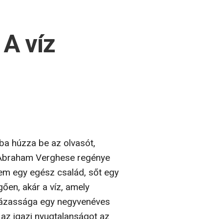
az a hely is, amit a
.
A víz