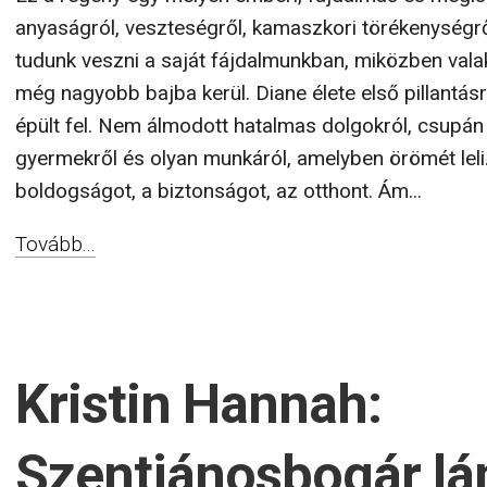
reményt adó történet anyaságról, veszteségről, ka
törékenységről és arról, milyen könnyen el tudunk ve
saját fájdalmunkban, miközben valaki, akit szeretünk
csendben még nagyobb bajba kerül. Diane élete els
pillantásra nem különleges vágyakból épült fel. Nem
álmodott hatalmas dolgokról, csupán egy szerető fér
két gyermekről és olyan munkáról, amelyben örömét l
Számára ez jelentette a boldogságot, a biztonságot
otthont. Ám...
Tovább...