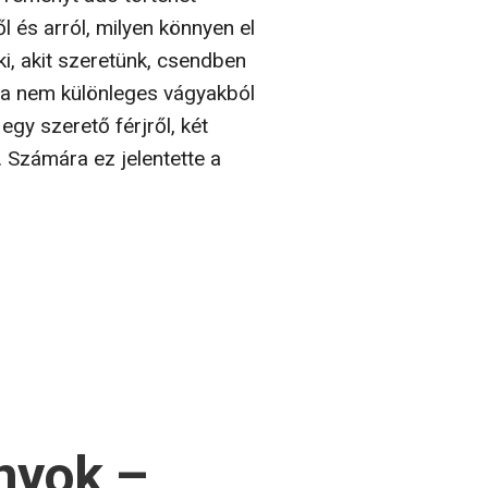
maszkori
szni a
,
ő
jről,
eli.
, az