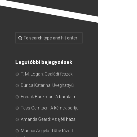
Legutóbbi bejegyzések
T. M. Logan: Családi fészek
Durica Katarina: Üveghattyú
Fredrik Backman: A barátaim
Tess Gerritsen: A kémek partja
Amanda Geard: Az éjfél háza
Murinai Angéla: Tűbe fűzött