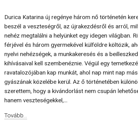
Durica Katarina új regénye három nő történetén ker
beszél a veszteségről, az újrakezdésről és arról, mi
nehéz megtalálni a helyünket egy idegen világban. Ri
férjével és három gyermekével külföldre költözik, ah
nyelvi nehézségek, a munkakeresés és a beilleszke
kihívásaival kell szembenéznie. Végül egy temetkezé
ravatalozójában kap munkát, ahol nap mint nap má
gyászának közelébe kerül. Az ő történetében külön
szerettem, hogy a kivándorlást nem csupán lehetős
hanem veszteségekkel,...
Tovább...