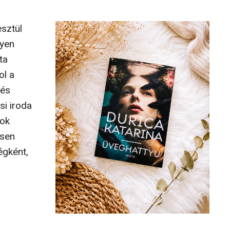
esztül
lyen
ta
ol a
dés
si iroda
sok
ösen
égként,