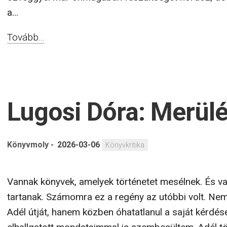
Ez a történet már az első pillanatban egy olyan vilá
amely egyszerre idegen és mégis mélyen ismerős.
nem csupán egy kislány tragikus sorsával indul, ha
egész korszak történetét bontja ki, lassan, hömpölyg
végigkíséri a szereplők életét. A tizenkét éves lán
özveggyel már önmagában feszültséget hordoz, de 
a...
Tovább...
Lugosi Dóra: Merül
Könyvmoly
-
2026-03-06
Könyvkritika