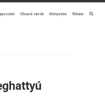
apcsolat
Olvasó sarok
Könyveim
Rólam
eghattyú