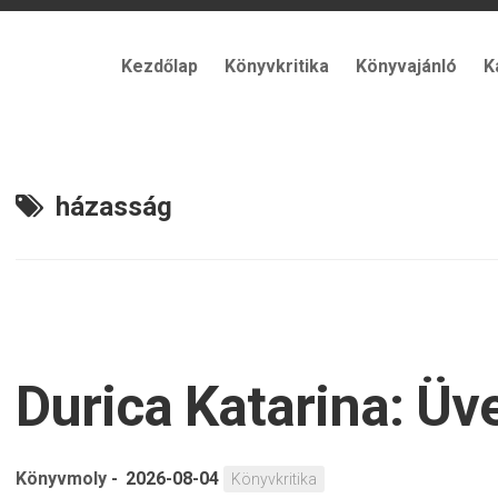
Kezdőlap
Könyvkritika
Könyvajánló
K
házasság
Durica Katarina: Üv
Könyvmoly
-
2026-08-04
Könyvkritika