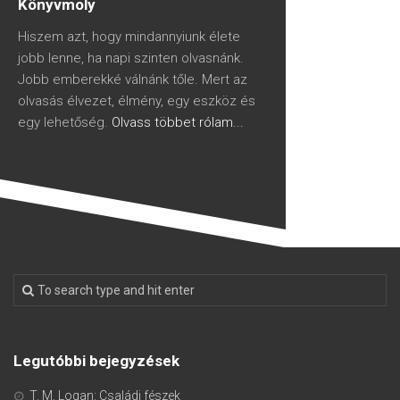
Könyvmoly
Hiszem azt, hogy mindannyiunk élete
jobb lenne, ha napi szinten olvasnánk.
Jobb emberekké válnánk tőle. Mert az
olvasás élvezet, élmény, egy eszköz és
egy lehetőség.
Olvass többet rólam...
Legutóbbi bejegyzések
T. M. Logan: Családi fészek