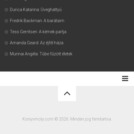
Durica Katarina: Üveghattyú
Fredrik Backman: A barátaim
Tess Gerritsen: A kémek partja
Amanda Geard: Az éjfél háza
Murinai Angéla: Tűbe fűzött életek
Adatkezelési tájékoztató
Könyvmoly.com © 2026. Minden jog fenntartva.