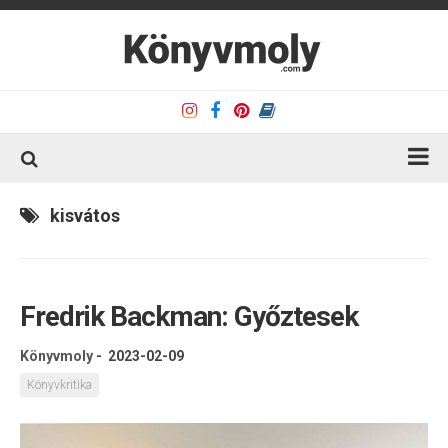
Kezdőlap
kisvátos
Könyvkritika
Könyvajánló
Fredrik Backman: Győztesek
Kapcsolat
Olvasó sarok
Könyvmoly
-
2023-02-09
Könyveim
Könyvkritika
Rólam