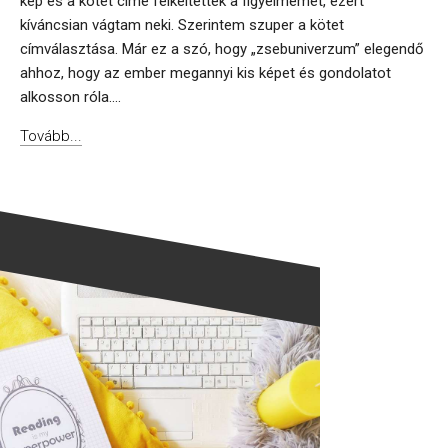
kép és a kötet címe felkeltették a figyelmemet, ezért
kíváncsian vágtam neki. Szerintem szuper a kötet
címválasztása. Már ez a szó, hogy „zsebuniverzum” elegendő
ahhoz, hogy az ember megannyi kis képet és gondolatot
alkosson róla....
Tovább...