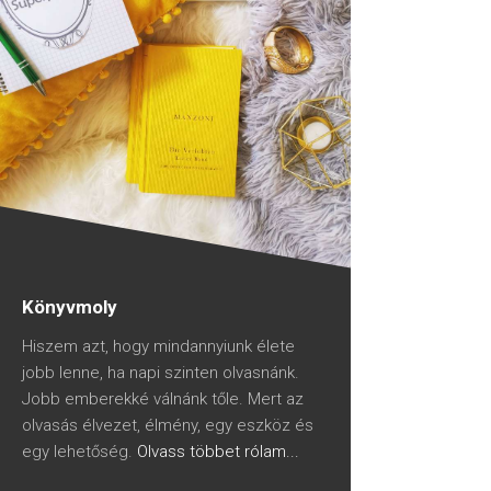
Könyvmoly
Hiszem azt, hogy mindannyiunk élete
jobb lenne, ha napi szinten olvasnánk.
Jobb emberekké válnánk tőle. Mert az
olvasás élvezet, élmény, egy eszköz és
egy lehetőség.
Olvass többet rólam...