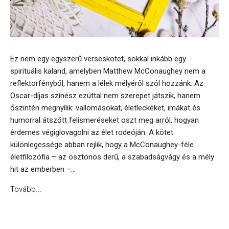
Ez nem egy egyszerű verseskötet, sokkal inkább egy
spirituális kaland, amelyben Matthew McConaughey nem a
reflektorfényből, hanem a lélek mélyéről szól hozzánk. Az
Oscar-díjas színész ezúttal nem szerepet játszik, hanem
őszintén megnyílik: vallomásokat, életleckéket, imákat és
humorral átszőtt felismeréseket oszt meg arról, hogyan
érdemes végiglovagolni az élet rodeóján. A kötet
különlegessége abban rejlik, hogy a McConaughey-féle
életfilozófia – az ösztönös derű, a szabadságvágy és a mély
hit az emberben –...
Tovább...