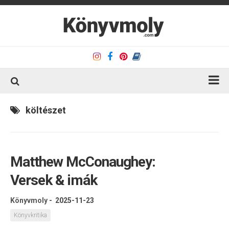
Kezdőlap
költészet
Könyvkritika
Könyvajánló
Matthew McConaughey:
Kapcsolat
Versek & imák
Olvasó sarok
Könyveim
Könyvmoly
-
2025-11-23
Rólam
Könyvkritika