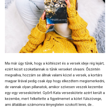
Ma már úgy tűnik, hogy a költészet és a versek ideje rég lejárt,
ezért kicsit szokatlannak is tűnik verseket olvasni. Őszintén
megvallva, hozzám se állnak valami közel a versek, a kortárs
magyar lírával pedig csak épp hogy elkezdtem megismerkedni,
de vannak olyan pillanatok, amikor szívesen veszek kezembe
egy-egy verseskötetet. Győrfi Kata verseskötete azért került a
kezembe, mert felkeltette a figyelmemet a kötet fülszövege,
ami általában számomra lényegtelen szokott lenni, de...