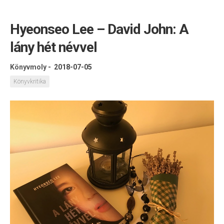
Hyeonseo Lee – David John: A
lány hét névvel
Könyvmoly
-
2018-07-05
Könyvkritika