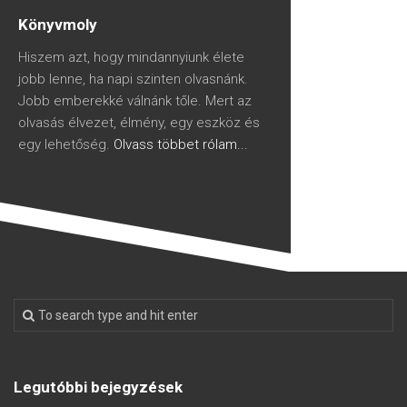
Könyvmoly
Hiszem azt, hogy mindannyiunk élete
jobb lenne, ha napi szinten olvasnánk.
Jobb emberekké válnánk tőle. Mert az
olvasás élvezet, élmény, egy eszköz és
egy lehetőség.
Olvass többet rólam...
Legutóbbi bejegyzések