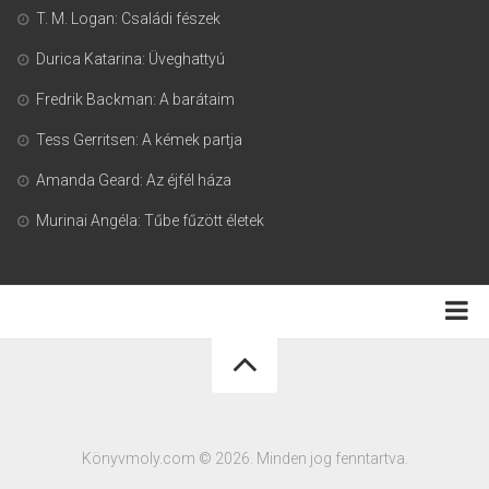
T. M. Logan: Családi fészek
Durica Katarina: Üveghattyú
Fredrik Backman: A barátaim
Tess Gerritsen: A kémek partja
Amanda Geard: Az éjfél háza
Murinai Angéla: Tűbe fűzött életek
Adatkezelési tájékoztató
Könyvmoly.com © 2026. Minden jog fenntartva.