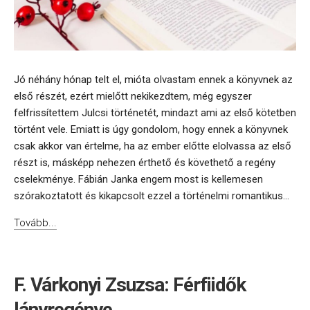
Jó néhány hónap telt el, mióta olvastam ennek a könyvnek az
első részét, ezért mielőtt nekikezdtem, még egyszer
felfrissítettem Julcsi történetét, mindazt ami az első kötetben
történt vele. Emiatt is úgy gondolom, hogy ennek a könyvnek
csak akkor van értelme, ha az ember előtte elolvassa az első
részt is, másképp nehezen érthető és követhető a regény
cselekménye. Fábián Janka engem most is kellemesen
szórakoztatott és kikapcsolt ezzel a történelmi romantikus...
Tovább...
F. Várkonyi Zsuzsa: Férfiidők
lányregénye