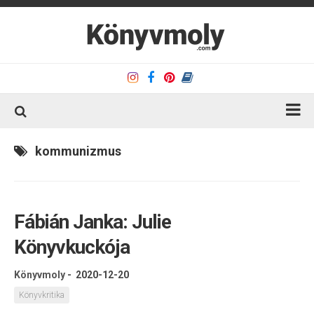
Kezdőlap
kommunizmus
Könyvkritika
Könyvajánló
Fábián Janka: Julie
Kapcsolat
Könyvkuckója
Olvasó sarok
Könyveim
Könyvmoly
-
2020-12-20
Rólam
Könyvkritika