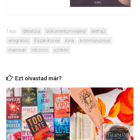
Tags:
diktatúra
dokumentumregény
életrajz
emigráció
Észak-Korea
Kína
kommunizmus
memoár
női sors
szökés
Ezt olvastad már?