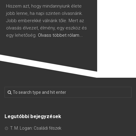
Hiszem azt, hogy mindannyiunk élete
jobb lenne, ha napi szinten olvasnánk.
Jobb emberekké válnánk tőle. Mert az
olvasás élvezet, élmény, egy eszköz és
egy lehetőség.
Olvass többet rólam...
Legutóbbi bejegyzések
T. M. Logan: Családi fészek