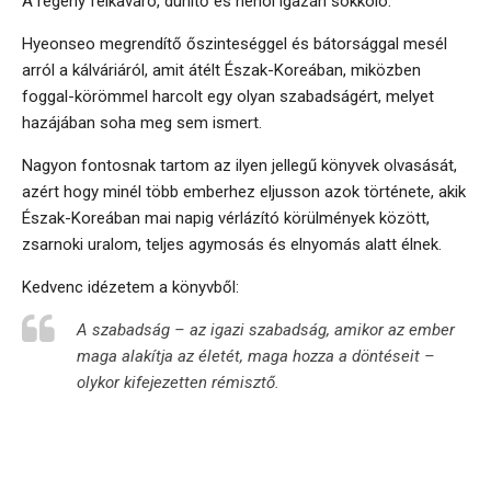
A regény felkavaró, dühítő és néhol igazán sokkoló.
Hyeonseo megrendítő őszinteséggel és bátorsággal mesél
arról a kálváriáról, amit átélt Észak-Koreában, miközben
foggal-körömmel harcolt egy olyan szabadságért, melyet
hazájában soha meg sem ismert.
Nagyon fontosnak tartom az ilyen jellegű könyvek olvasását,
azért hogy minél több emberhez eljusson azok története, akik
Észak-Koreában mai napig vérlázító körülmények között,
zsarnoki uralom, teljes agymosás és elnyomás alatt élnek.
Kedvenc idézetem a könyvből:
A szabadság – az igazi szabadság, amikor az ember
maga alakítja az életét, maga hozza a döntéseit –
olykor kifejezetten rémisztő.