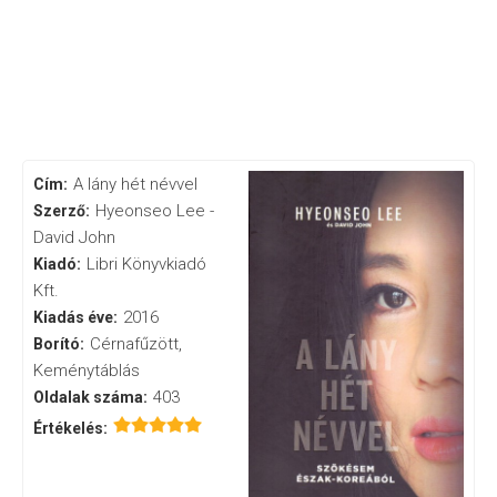
A lány hét névvel
Cím:
Hyeonseo Lee -
Szerző:
David John
Libri Könyvkiadó
Kiadó:
Kft.
2016
Kiadás éve:
Cérnafűzött,
Borító:
Keménytáblás
403
Oldalak száma:
Értékelés: