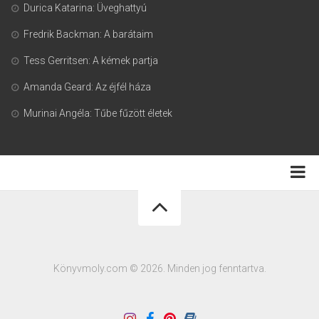
Durica Katarina: Üveghattyú
Fredrik Backman: A barátaim
Tess Gerritsen: A kémek partja
Amanda Geard: Az éjfél háza
Murinai Angéla: Tűbe fűzött életek
Adatkezelési tájékoztató
Könyvmoly.com © 2026. Minden jog fenntartva.