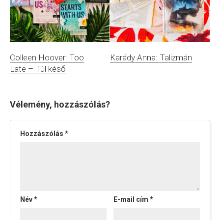
Colleen Hoover: Too
Karády Anna: Talizmán
Late – Túl késő
Vélemény, hozzászólás?
Hozzászólás
*
Név
*
E-mail cím
*