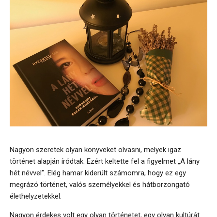
Nagyon szeretek olyan könyveket olvasni, melyek igaz
történet alapján íródtak. Ezért keltette fel a figyelmet „A lány
hét névvel”. Elég hamar kiderült számomra, hogy ez egy
megrázó történet, valós személyekkel és hátborzongató
élethelyzetekkel.
Nagyon érdekes volt egy olyan történetet, egy olyan kultúrát