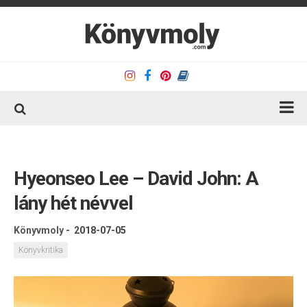
Kezdőlap
Könyvkritika
Hyeonseo Lee – David John: A
Könyvajánló
lány hét névvel
Kapcsolat
Könyvmoly
-
2018-07-05
Olvasó sarok
Könyvkritika
Könyveim
Rólam