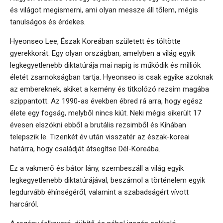
és világot megismerni, ami olyan messze áll tőlem, mégis
tanulságos és érdekes.
Hyeonseo Lee, Észak Koreában született és töltötte
gyerekkorát. Egy olyan országban, amelyben a világ egyik
legkegyetlenebb diktatúrája mai napig is működik és milliók
életét zsarnokságban tartja. Hyeonseo is csak egyike azoknak
az embereknek, akiket a kemény és titkolózó rezsim magába
szippantott. Az 1990-as években ébred rá arra, hogy egész
élete egy fogság, melyből nincs kiút. Neki mégis sikerült 17
évesen elszökni ebből a brutális rezsimből és Kínában
telepszik le. Tizenkét év után visszatér az észak-koreai
határra, hogy családját átsegítse Dél-Koreába.
Ez a vakmerő és bátor lány, szembeszáll a világ egyik
legkegyetlenebb diktatúrájával, beszámol a történelem egyik
legdurvább éhínségéről, valamint a szabadságért vívott
harcáról.