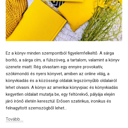
Ez a könyv minden szempontból figyelemfelkeltő. A sárga
borító, a sárga cím, a fülszöveg, a tartalom, valamint a könyv
üzenete miatt. Rég olvastam egy ennyire provokatív,
szókimondó és nyers könyvet, amiben az online világ, a
könyvkiadás és a közösségi oldalak legszörnyűbb oldalairól
lehet olvasni. A könyv az amerikai könyvpiac és könyvkiadás
kegyetlen oldalait mutatja be, egy feltörekvő, pályája elején
járó írónő életén keresztül. Erősen szatirikus, ironikus és
felnagyított szemszögből lehet...
Tovább...