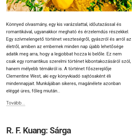
Könnyed olvasmány, egy kis varázslattal, időutazással és
romantikával, ugyanakkor megható és érzelemdús részekkel.
Egy szívmelengető történet veszteségről, gyászról és arról az
életről, amiben az embernek minden nap újabb lehetősége
adatik meg arra, hogy a legjobbat hozza ki belőle. Ez nem
csak egy romantikus szerelmi történet kibontakozásáról szól,
hanem mélyebb témákról is. A történet főszereplője
Clementine West, aki egy könyvkiadó sajtósaként éli
mindennapjait. Munkájában sikeres, magánélete azonban
eléggé üres, főleg miután...
Tovább...
R. F. Kuang: Sárga