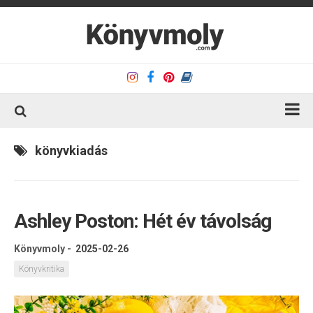
Kezdőlap
könyvkiadás
Könyvkritika
Könyvajánló
Ashley Poston: Hét év távolság
Kapcsolat
Olvasó sarok
Könyvmoly
-
2025-02-26
Könyveim
Könyvkritika
Rólam