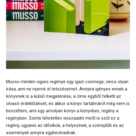
Musso minden egyes regénye egy igazi csemege, nincs olyan
írása, ami ne nyerné el tetszésemet. Annyira igényes ennek a
könyvnek is a külső megjelenése, a címe egyből felkelti az
olvasó érdeklődését, és akkor a könyv tartalmáról még nem is
beszéltem, ami egy amolyan könyv a könyvben, regény a
regényben. Szinte lehetetlen visszaadni miről is szól ez a
regény, ugyanis az idősíkok, a helyszínek, a szereplők és az
események annyira egybeolvadnak...