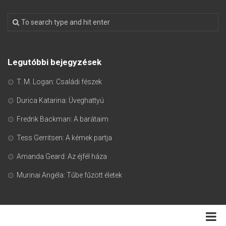
Legutóbbi bejegyzések
T. M. Logan: Családi fészek
Durica Katarina: Üveghattyú
Fredrik Backman: A barátaim
Tess Gerritsen: A kémek partja
Amanda Geard: Az éjfél háza
Murinai Angéla: Tűbe fűzött életek