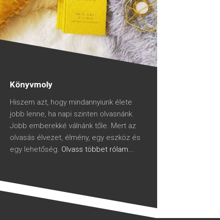
Könyvmoly
Hiszem azt, hogy mindannyiunk élete
jobb lenne, ha napi szinten olvasnánk.
Jobb emberekké válnánk tőle. Mert az
olvasás élvezet, élmény, egy eszköz és
egy lehetőség.
Olvass többet rólam...