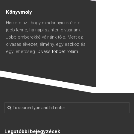
Könyvmoly
Hiszem azt, hogy mindannyiunk élete
jobb lenne, ha napi szinten olvasnánk.
Jobb emberekké válnánk tőle. Mert az
olvasás élvezet, élmény, egy eszköz és
egy lehetőség.
Olvass többet rólam...
Legutóbbi bejegyzések