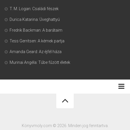
T. M. Logan: Családi fészek
Durica Katarina: Üveghattyú
Fredrik Backman: A barátaim
Tess Gerritsen: A kémek partja
Amanda Geard: Az éjfél háza
Murinai Angéla: Tűbe fűzött életek
Adatkezelési tájékoztató
Könyvmoly.com © 2026. Minden jog fenntartva.