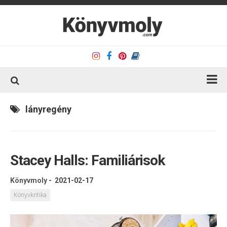
Kezdőlap
lányregény
Könyvkritika
Könyvajánló
Stacey Halls: Familiárisok
Kapcsolat
Olvasó sarok
Könyvmoly
-
2021-02-17
Könyveim
Könyvkritika
Rólam