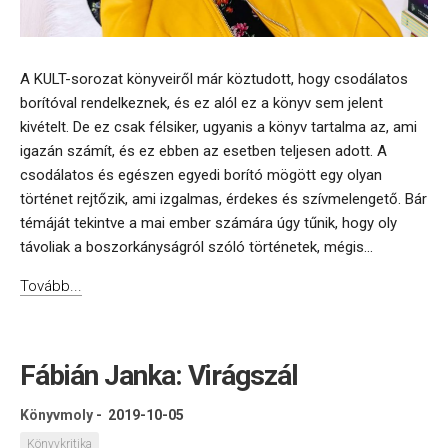
A KULT-sorozat könyveiről már köztudott, hogy csodálatos
borítóval rendelkeznek, és ez alól ez a könyv sem jelent
kivételt. De ez csak félsiker, ugyanis a könyv tartalma az, ami
igazán számít, és ez ebben az esetben teljesen adott. A
csodálatos és egészen egyedi borító mögött egy olyan
történet rejtőzik, ami izgalmas, érdekes és szívmelengető. Bár
témáját tekintve a mai ember számára úgy tűnik, hogy oly
távoliak a boszorkányságról szóló történetek, mégis...
Tovább...
Fábián Janka: Virágszál
Könyvmoly
-
2019-10-05
Könyvkritika