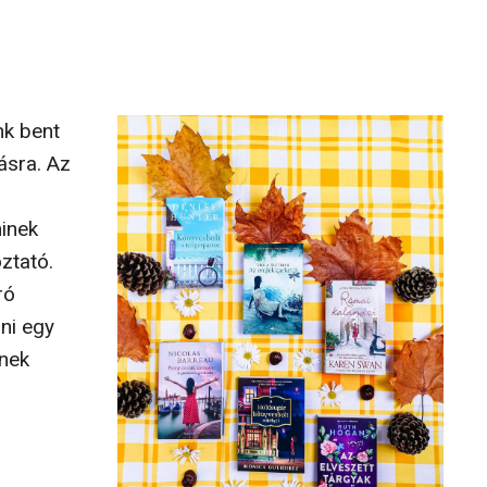
nk bent
ásra. Az
minek
ztató.
ró
ni egy
enek