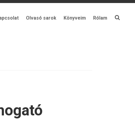
apcsolat
Olvasó sarok
Könyveim
Rólam
imogató