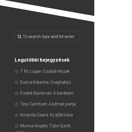
Legutóbbi bejegyzések
T. M. Logan: Családi fészek
Durica Katarina: Üveghattyú
Fredrik Backman: A barátaim
Tess Gerritsen: A kémek partja
Amanda Geard: Az éjfél háza
Murinai Angéla: Tűbe fűzött