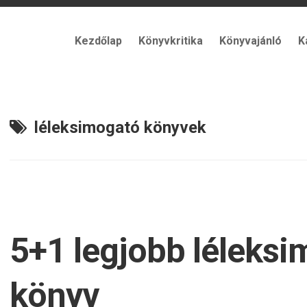
Kezdőlap
Könyvkritika
Könyvajánló
K
léleksimogató könyvek
5+1 legjobb léleks
könyv