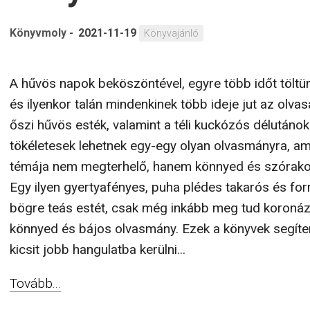
Könyvmoly
-
2021-11-19
Könyvajánló
A hűvös napok beköszöntével, egyre több időt töltü
és ilyenkor talán mindenkinek több ideje jut az olvas
őszi hűvös esték, valamint a téli kuckózós délutánok
tökéletesek lehetnek egy-egy olyan olvasmányra, a
témája nem megterhelő, hanem könnyed és szórako
Egy ilyen gyertyafényes, puha plédes takarós és for
bögre teás estét, csak még inkább meg tud koronáz
könnyed és bájos olvasmány. Ezek a könyvek segít
kicsit jobb hangulatba kerülni...
Tovább...