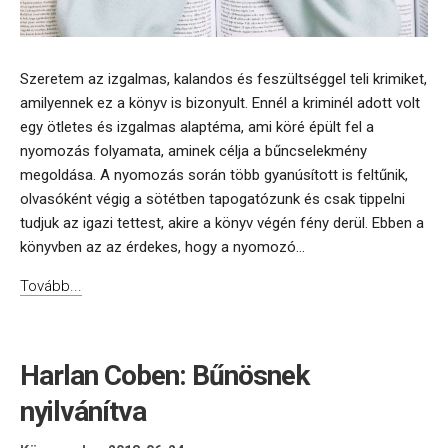
Szeretem az izgalmas, kalandos és feszültséggel teli krimiket,
amilyennek ez a könyv is bizonyult. Ennél a kriminél adott volt
egy ötletes és izgalmas alaptéma, ami köré épült fel a
nyomozás folyamata, aminek célja a bűncselekmény
megoldása. A nyomozás során több gyanúsított is feltűnik,
olvasóként végig a sötétben tapogatózunk és csak tippelni
tudjuk az igazi tettest, akire a könyv végén fény derül. Ebben a
könyvben az az érdekes, hogy a nyomozó...
Tovább...
Harlan Coben: Bűnösnek
nyilvánítva