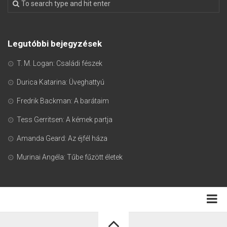
Legutóbbi bejegyzések
T. M. Logan: Családi fészek
Durica Katarina: Üveghattyú
Fredrik Backman: A barátaim
Tess Gerritsen: A kémek partja
Amanda Geard: Az éjfél háza
Murinai Angéla: Tűbe fűzött életek
Adatkezelési tájékoztató