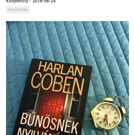
Könyvmoly
-
2018-06-24
Könyvkritika