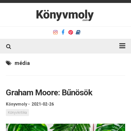
Kezdőlap
média
Könyvkritika
Könyvajánló
Graham Moore: Bűnösök
Kapcsolat
Olvasó sarok
Könyvmoly
-
2021-02-26
Könyveim
Könyvkritika
Rólam