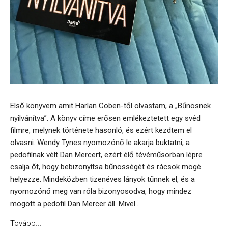
Első könyvem amit Harlan Coben-től olvastam, a „Bűnösnek
nyilvánítva”. A könyv címe erősen emlékeztetett egy svéd
filmre, melynek története hasonló, és ezért kezdtem el
olvasni. Wendy Tynes nyomozónő le akarja buktatni, a
pedofilnak vélt Dan Mercert, ezért élő tévéműsorban lépre
csalja őt, hogy bebizonyítsa bűnösségét és rácsok mögé
helyezze. Mindeközben tizenéves lányok tűnnek el, és a
nyomozónő meg van róla bizonyosodva, hogy mindez
mögött a pedofil Dan Mercer áll. Mivel...
Tovább...