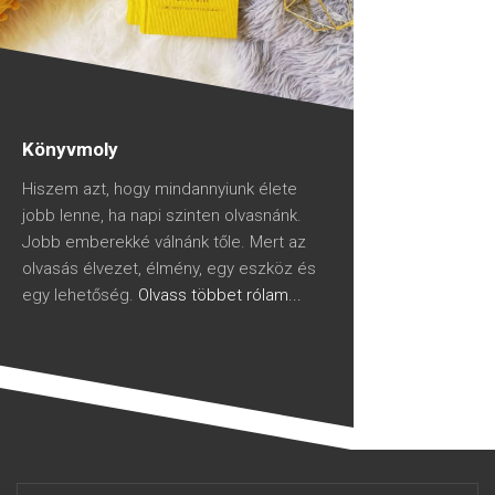
Könyvmoly
Hiszem azt, hogy mindannyiunk élete
jobb lenne, ha napi szinten olvasnánk.
Jobb emberekké válnánk tőle. Mert az
olvasás élvezet, élmény, egy eszköz és
egy lehetőség.
Olvass többet rólam...