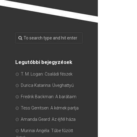
Legutóbbi bejegyzések
T. M. Logan: Családi fészek
Durica Katarina: Üveghattyú
Fredrik Backman: A barátaim
Tess Gerritsen: A kémek partja
Amanda Geard: Az éjfél háza
Murinai Angéla: Tűbe fűzött