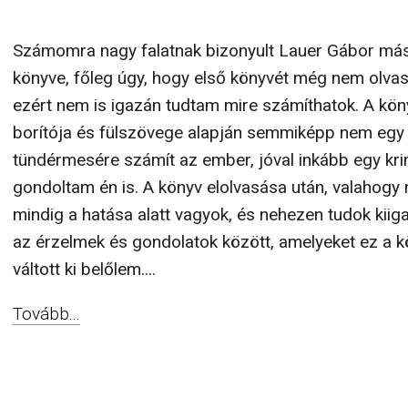
Számomra nagy falatnak bizonyult Lauer Gábor má
könyve, főleg úgy, hogy első könyvét még nem olva
ezért nem is igazán tudtam mire számíthatok. A kön
borítója és fülszövege alapján semmiképp nem egy
tündérmesére számít az ember, jóval inkább egy kr
gondoltam én is. A könyv elolvasása után, valahogy
mindig a hatása alatt vagyok, és nehezen tudok kiig
az érzelmek és gondolatok között, amelyeket ez a 
váltott ki belőlem....
Tovább...