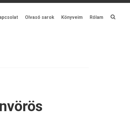
apcsolat
Olvasó sarok
Könyveim
Rólam
envörös