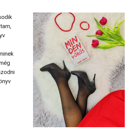
sodik
stam,
yv
iminek
 még
azodni
könyv